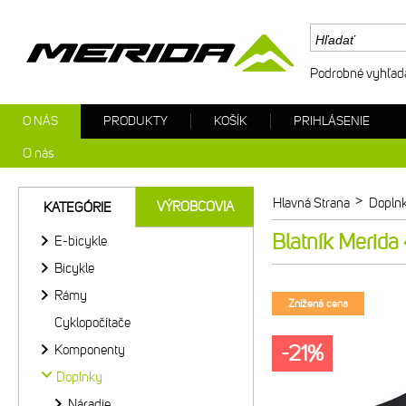
Podrobné vyhľad
O NÁS
PRODUKTY
KOŠÍK
PRIHLÁSENIE
O nás
>
Hlavná Strana
Dopln
VÝROBCOVIA
KATEGÓRIE
Blatník Merida
E-bicykle
Bicykle
Rámy
Znížená cena
Cyklopočítače
-21%
Komponenty
Doplnky
Náradie