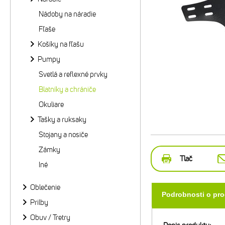
Nádoby na náradie
Fľaše
Košíky na fľašu
Pumpy
Svetlá a reflexné prvky
Blatníky a chrániče
Okuliare
Tašky a ruksaky
Stojany a nosiče
Zámky
Tlač
Iné
Oblečenie
Podrobnosti o pr
Prilby
Obuv / Tretry