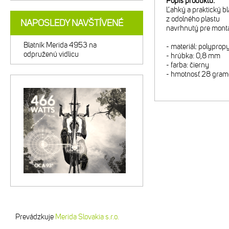
Popis produktu:
Ľahký a praktický bl
z odolného plastu
NAPOSLEDY NAVŠTÍVENÉ
navrhnutý pre montá
Blatník Merida 4953 na
- materiál: polyprop
odpruženú vidlicu
- hrúbka: 0,8 mm
- farba: čierny
- hmotnosť 28 gram
Prevádzkuje
Merida Slovakia s.r.o.