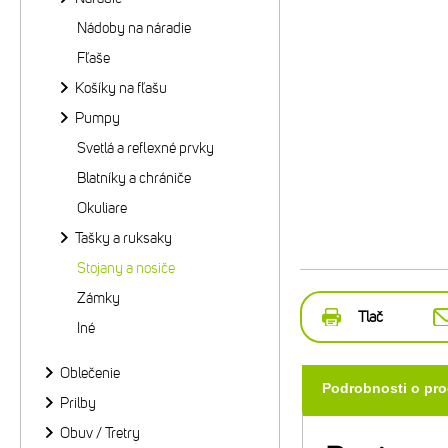
Nádoby na náradie
Fľaše
Košíky na fľašu
Pumpy
Svetlá a reflexné prvky
Blatníky a chrániče
Okuliare
Tašky a ruksaky
Stojany a nosiče
Zámky
Tlač
Iné
Oblečenie
Podrobnosti o pr
Prilby
Obuv / Tretry