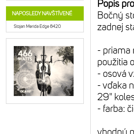
Popis pr
Bočný st
NAPOSLEDY NAVŠTÍVENÉ
zadnej s
Stojan Merida Edge 8420
- priama
použitia 
- osová v
- vďaka n
29" kole
- farba: č
vhodný p