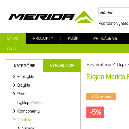
Podrobné vyhľad
O NÁS
PRODUKTY
KOŠÍK
PRIHLÁSENIE
O nás
>
Hlavná Strana
Dopln
VÝROBCOVIA
KATEGÓRIE
Stojan Merida
E-bicykle
Bicykle
Rámy
Znížená cena
Cyklopočítače
-5%
Komponenty
Doplnky
Náradie