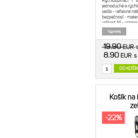
Rýchloupínací "T"
jednoduché a rýchl
sedlo - reflexné ná
bezpečnosť - mater
veľkosť: M - rozmer
- farba: šedo-čiern
Výpredaj
19.90
EUR
8.90
EUR
s
DO KOŠÍ
Košík na
ze
-22%