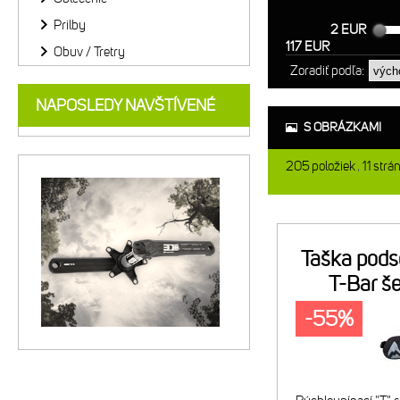
Prilby
2 EUR
117 EUR
Obuv / Tretry
Zoradiť podľa:
NAPOSLEDY NAVŠTÍVENÉ
S OBRÁZKAMI
205
položiek
11
strá
Taška pod
T-Bar š
-55%