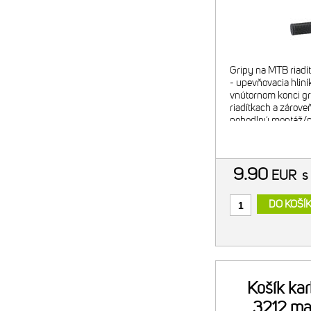
Gripy na MTB riadí
- upevňovacia hliní
vnútornom konci gri
riadítkach a zárov
pohodlnú montáž/
dĺžka: 135 mm - far
čierne anodizované
9.90
EUR
s
DO KOŠÍ
Košík ka
3212 ma