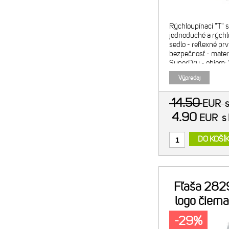
Rýchloupínací "T"
jednoduché a rýchl
sedlo - reflexné pr
bezpečnosť - materi
SuperDry - objem: 1.
zelená
Výpredaj
14.50
EUR
4.90
EUR
s
DO KOŠÍ
Fľaša 282
logo čiern
0
-29%