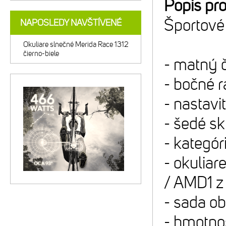
Popis pr
Športové 
NAPOSLEDY NAVŠTÍVENÉ
Okuliare slnečné Merida Race 1312
čierno-biele
- matný č
- bočné r
- nastav
- šedé s
- kategó
- okuliar
/ AMD1 z
- sada ob
- hmotnos