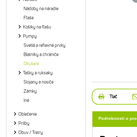
Nádoby na náradie
Fľaše
Košíky na fľašu
Pumpy
Svetlá a reflexné prvky
Blatníky a chrániče
Okuliare
Tašky a ruksaky
Stojany a nosiče
Zámky
Tlač
Iné
Oblečenie
Podrobnosti o pr
Prilby
Obuv / Tretry