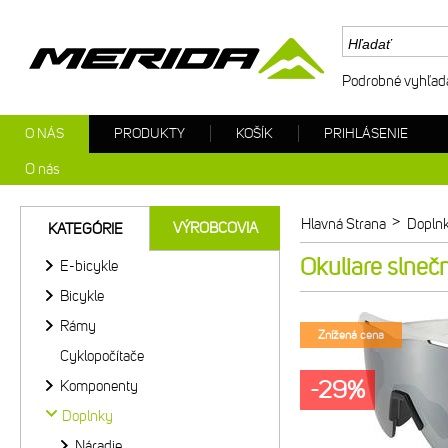
Podrobné vyhľad
O NÁS
PRODUKTY
KOŠÍK
PRIHLÁSENIE
O nás
>
Hlavná Strana
Dopln
VÝROBCOVIA
KATEGÓRIE
Okuliare slneč
E-bicykle
Bicykle
Rámy
Znížená cena
Cyklopočítače
-29%
Komponenty
Doplnky
Náradie