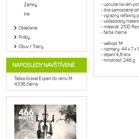
- upnutie na rám p
Zámky
- dva samostatné odd
Iné
- výrazný reflexný 
- vodeodolný materiá
- materiál: 210D Ri
Oblečenie
- farba: čierna
Prilby
- veľkosť: M
Obuv / Tretry
- rozmery: 44 x 7 x
- objem 4,8 litra
- hmotnosť: 246 g
NAPOSLEDY NAVŠTÍVENÉ
Taška Gravel Expert do rámu M
4336 čierna