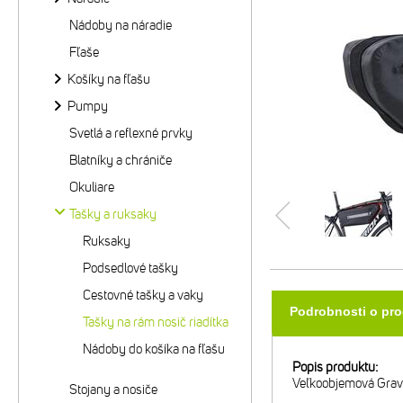
Nádoby na náradie
Fľaše
Košíky na fľašu
Pumpy
Svetlá a reflexné prvky
Blatníky a chrániče
Okuliare
Tašky a ruksaky
Ruksaky
Podsedlové tašky
Cestovné tašky a vaky
Podrobnosti o pr
Tašky na rám nosič riadítka
Nádoby do košíka na fľašu
Popis produktu:
Veľkoobjemová Grav
Stojany a nosiče