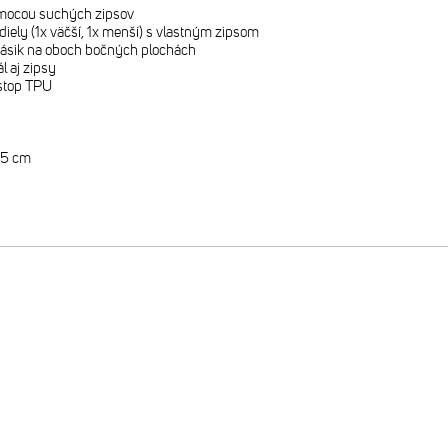
omocou suchých zipsov
iely (1x väčší, 1x menší) s vlastným zipsom
pásik na oboch bočných plochách
l aj zipsy
pstop TPU
 15 cm