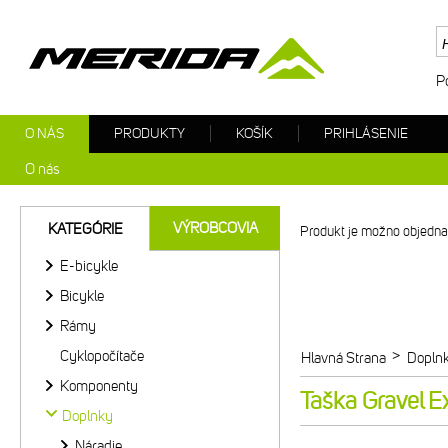
P
O NÁS
PRODUKTY
KOŠÍK
PRIHLÁSENIE
O nás
VÝROBCOVIA
KATEGÓRIE
Produkt je možno objednat
E-bicykle
Bicykle
Rámy
Cyklopočítače
>
Hlavná Strana
Dopln
Komponenty
Taška Gravel E
Doplnky
Náradie