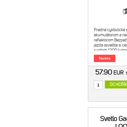
Pow
Predné cyklistické 
akumulátorom a ne
reflektorom Bezpečn
jazda osvetlite si 
svetlom 1200 lumen
poskytne výnimočnú 
Novinka
na bicykli. Technoló
57.90
EUR
DO KOŠÍ
Svetlo Ga
LOO