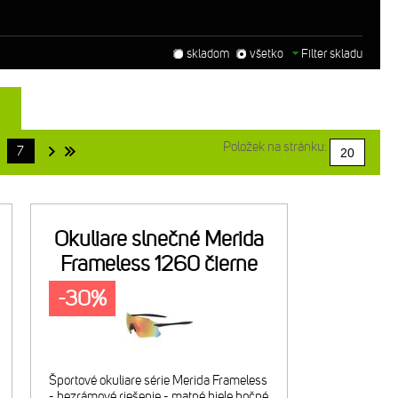
skladom
všetko
Filter skladu
Položek na stránku:
7
Okuliare slnečné Merida
Frameless 1260 čierne
-30%
Športové okuliare série Merida Frameless
- bezrámové riešenie - matné biele bočné