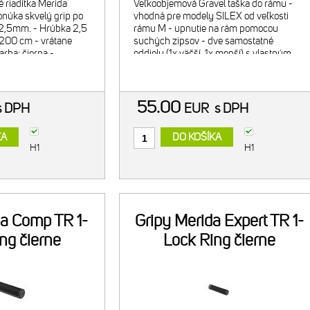
 riadítka Merida
Veľkoobjemová Gravel taška do rámu -
onúka skvelý grip po
vhodná pre modely SILEX od veľkosti
 2,5mm. - Hrúbka 2,5
rámu M - upnutie na rám pomocou
200 cm - vrátane
suchých zipsov - dve samostatné
arba: čierna -
oddiely (1x väčší, 1x menší) s vlastným
zipsom - výrazný reflexný pásik na
oboch bočných plochách - vodoodoln
55.00
s DPH
EUR
s DPH
KA
DO KOŠÍKA
H1
H1
da Comp TR 1-
Gripy Merida Expert TR 1-
ng čierne
Lock Ring čierne