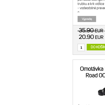
trubku a krk vidlic
- vodeodolné preve
g
Výpredaj
35.90
EUR
20.90
EU
DO KOŠÍ
Omotávka 
Road 00