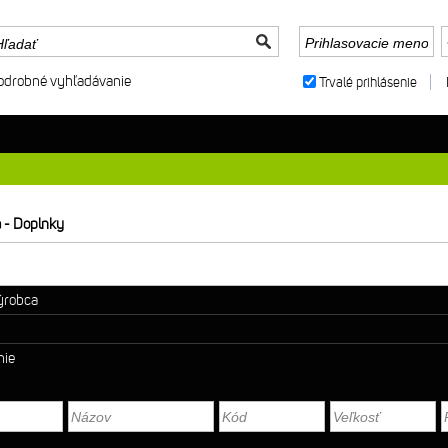
odrobné vyhľadávanie
Trvalé prihlásenie
 - Doplnky
výrobca
nie