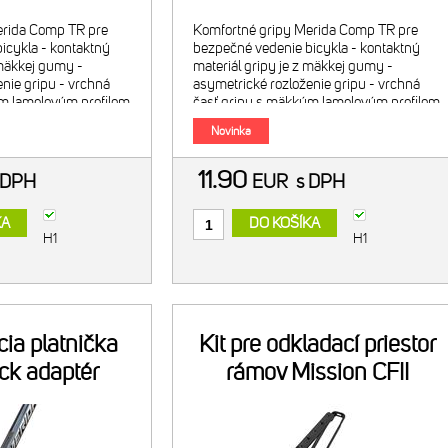
erida Comp TR pre
Komfortné gripy Merida Comp TR pre
icykla - kontaktný
bezpečné vedenie bicykla - kontaktný
 mäkkej gumy -
materiál gripy je z mäkkej gumy -
nie gripu - vrchná
asymetrické rozloženie gripu - vrchná
m lamelovým profilom
časť gripu s mäkkým lamelovým profilom
u s waflovým profilom
- spodná časť gripu s waflovým profilom
Novinka
 - upn
pre maximálny grip - upn
11.90
 DPH
EUR
s DPH
KA
DO KOŠÍKA
H1
H1
ia platnička
Kit pre odkladací priestor
ock adaptér
rámov Mission CFII
da 0087