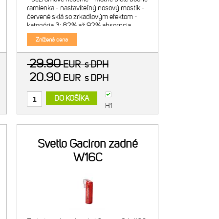
ramienka - nastaviteľný nosový mostík -
červené sklá so zrkadlovým efektom -
kategória 3: 82% až 92% absorpcia
svetla - okuliare spĺňajú požiadavky CE
Znížená cena
smernice 1231
29.90
EUR
s DPH
20.90
EUR
s DPH
DO KOŠÍKA
H1
Svetlo Gaciron zadné
W16C