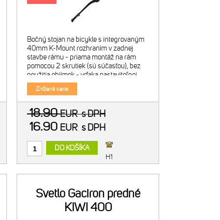
Bočný stojan na bicykle s integrovaným
40mm K-Mount rozhraním v zadnej
stavbe rámu - priama montáž na rám
pomocou 2 skrutiek (sú súčasťou), bez
použitia objímok - vďaka nastaviteľnej
dĺžke nohy je vhodný pre bickyle s 24 až
Znížená cena
28" kolesami - osová vzdi
18.90
EUR
s DPH
16.90
EUR
s DPH
DO KOŠÍKA
H1
Svetlo Gaciron predné
KIWI 400