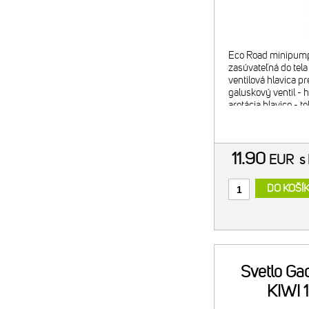
Eco Road minipump
zasúvateľná do tel
ventilová hlavica pre
galuskový ventil - 
aretácia hlavice - t
plastu - maximálny t
hmotnosť: 136 g
11.90
EUR
s
DO KOŠÍ
Svetlo Ga
KIWI 