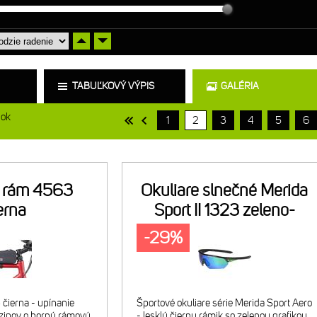
TABUĽKOVÝ VÝPIS
GALÉRIA
nok
1
2
3
4
5
6
a rám 4563
Okuliare slnečné Merida
erna
Sport II 1323 zeleno-
čierne
-29%
čierna - upínanie
Športové okuliare série Merida Sport Aero
ipov o hornú rámovú
- lesklý čierny rámik so zelenou grafikou