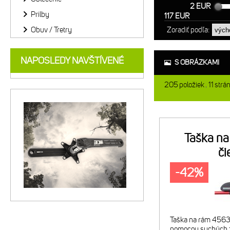
2 EUR
Prilby
117 EUR
Obuv / Tretry
Zoradiť podľa:
NAPOSLEDY NAVŠTÍVENÉ
S OBRÁZKAMI
205
položiek
11
strá
Taška n
či
-42%
Taška na rám 4563 
pomocou suchých z