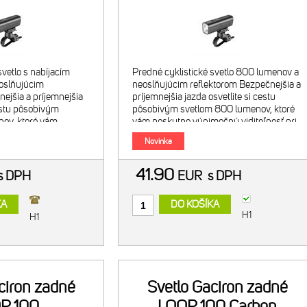
erbank
svetlo s nabíjacím
Predné cyklistické svetlo 800 lumenov a
oslňujúcim
neoslňujúcim reflektorom Bezpečnejšia a
ejšia a príjemnejšia
príjemnejšia jazda osvetlite si cestu
cestu pôsobivým
pôsobivým svetlom 800 lumenov, ktoré
ov, ktoré vám
vám poskytne výnimočnú viditeľnosť pri
viditeľnosť pri jazde
jazde na bicykli. Technológia zorné
Novinka
gi
41.90
s DPH
EUR
s DPH
KA
DO KOŠÍKA
H1
H1
ciron zadné
Svetlo Gaciron zadné
P 100
LOOP 100 Carbon