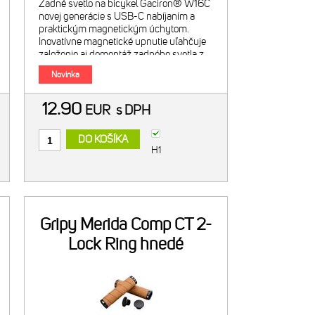
Zadné svetlo na bicykel Gaciron® W16C
novej generácie s USB-C nabíjaním a
praktickým magnetickým úchytom.
Inovatívne magnetické upnutie uľahčuje
založenie aj demontáž zadného svetla z
držiaka. Svietivosť 30 lumenov
Novinka
12.90
EUR
s DPH
DO KOŠÍKA
H1
Gripy Merida Comp CT 2-
Lock Ring hnedé