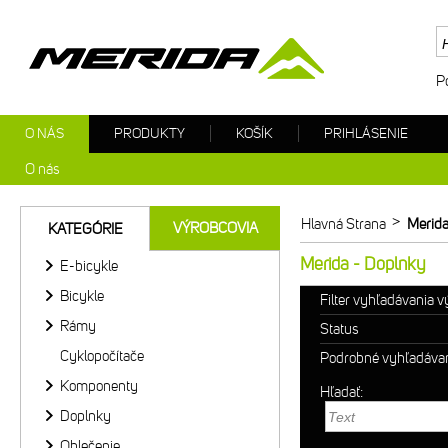
P
O NÁS
PRODUKTY
KOŠÍK
PRIHLÁSENIE
O nás
>
Hlavná Strana
Merida
VÝROBCOVIA
KATEGÓRIE
Merida - Doplnky
E-bicykle
Bicykle
Filter vyhľadávania 
Rámy
Status
Cyklopočítače
Podrobné vyhľadáva
Komponenty
Hľadať:
Doplnky
Oblečenie