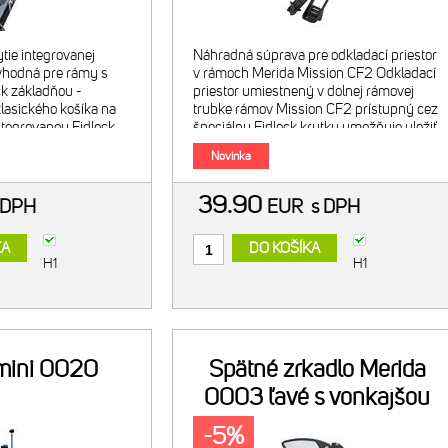
tie integrovanej
Náhradná súprava pre odkladací priestor
 vhodná pre rámy s
v rámoch Merida Mission CF2 Odkladací
ck základňou -
priestor umiestnený v dolnej rámovej
asického košíka na
trubke rámov Mission CF2 prístupný cez
integrovanou Fidlock
špeciálnu Fidlock krytku umožňuje uložiť
 obsahuje len
náhradnú dušu, minináradie, či iné
Novinka
iek - hmotnosť
príslušenstvo a doplnk
39.90
 DPH
EUR
s DPH
KA
DO KOŠÍKA
H1
H1
mini 0020
Spätné zrkadlo Merida
0003 ľavé s vonkajšou
objímkou
-5%