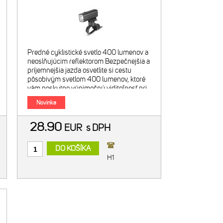
Predné cyklistické svetlo 400 lumenov a
neoslňujúcim reflektorom Bezpečnejšia a
príjemnejšia jazda osvetlite si cestu
pôsobivým svetlom 400 lumenov, ktoré
vám poskytne výnimočnú viditeľnosť pri
jazde na bicykli. Technológia zorné
Novinka
28.90
EUR
s DPH
DO KOŠÍKA
H1