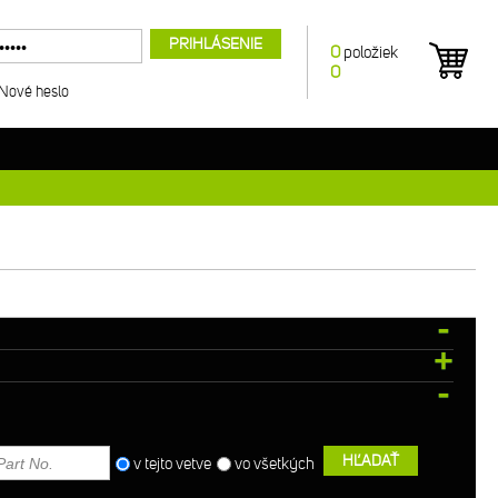
PRIHLÁSENIE
0
položiek
0
Nové heslo
HĽADAŤ
v tejto vetve
vo všetkých