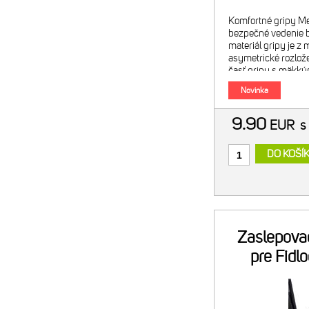
Komfortné gripy M
bezpečné vedenie b
materiál gripy je z
asymetrické rozlože
časť gripu s mäkký
- spodná časť grip
Novinka
pre maximálny grip
9.90
EUR
s
DO KOŠÍ
Zaslepovac
pre Fidl
Meri