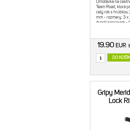
Omotávka na cestné
Team Road, ktorá p
celý rok s hrúbkou
mm - rozmery: 3 x 
dvoch koncoviek - f
hmotnosť: 70g
19.90
EUR
DO KOŠÍ
Gripy Meri
Lock Ri