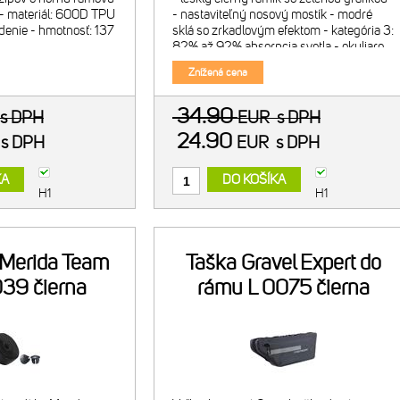
e - materiál: 600D TPU
- nastaviteľný nosový mostík - modré
denie - hmotnosť: 137
sklá so zrkadlovým efektom - kategória 3:
82% až 92% absorpcia svetla - okuliare
spĺňajú požiadavky CE smernice 12312-1
Znížená cena
z októ
34.90
s DPH
EUR
s DPH
24.90
R
s DPH
EUR
s DPH
KA
DO KOŠÍKA
H1
H1
Merida Team
Taška Gravel Expert do
39 čierna
rámu L 0075 čierna