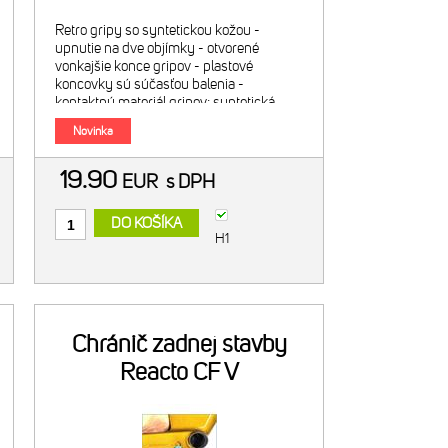
Retro gripy so syntetickou kožou -
upnutie na dve objímky - otvorené
vonkajšie konce gripov - plastové
koncovky sú súčasťou balenia -
kontaktný materiál gripov: syntetická
koža - farba: hnedá - dĺžka gripov: 130
Novinka
mm - hmotnosť: 99 g
19.90
EUR
s DPH
DO KOŠÍKA
H1
Chránič zadnej stavby
Reacto CF V