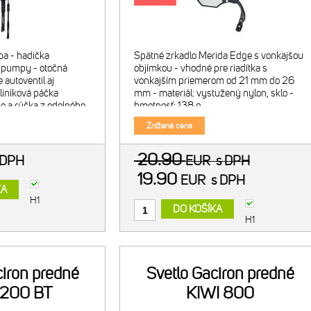
a - hadička
Spätné zrkadlo Merida Edge s vonkajšou
a pumpy - otočná
objímkou - vhodné pre riadítka s
 autoventil aj
vonkajším priemerom od 21 mm do 26
hliníková páčka
mm - materiál: vystužený nylon, sklo -
elo a rúčka z odolného
hmotnosť: 138 g
lak 100 psi / 7 bar -
Znížená cena
20.90
 DPH
EUR
s DPH
19.90
EUR
s DPH
KA
H1
DO KOŠÍKA
H1
ciron predné
Svetlo Gaciron predné
1200 BT
KIWI 800