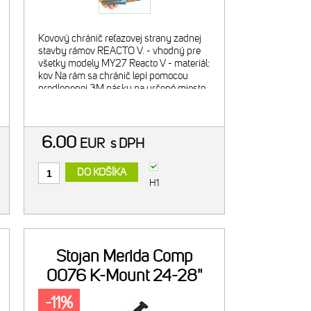
Kovový chránič reťazovej strany zadnej
stavby rámov REACTO V. - vhodný pre
všetky modely MY27 Reacto V - materiál:
kov Na rám sa chránič lepí pomocou
predlepenej 3M pásky na určené miesto
za prevodníkmi.
6.00
EUR
s DPH
DO KOŠÍKA
H1
Stojan Merida Comp
0076 K-Mount 24-28"
-11%