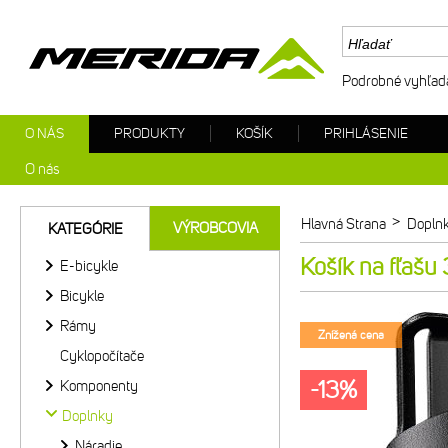
Podrobné vyhľad
O NÁS
PRODUKTY
KOŠÍK
PRIHLÁSENIE
O nás
>
Hlavná Strana
Dopln
VÝROBCOVIA
KATEGÓRIE
Košík na fľašu
E-bicykle
Bicykle
Rámy
Znížená cena
Cyklopočítače
-13%
Komponenty
Doplnky
Náradie