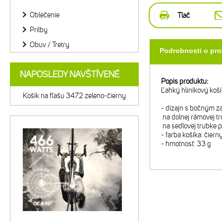
Oblečenie
Tlač
Prilby
Obuv / Tretry
Podrobnosti o pr
NAPOSLEDY NAVŠTÍVENÉ
Popis produktu:
Ľahký hliníkový koší
Košík na fľašu 3472 zeleno-čierny
- dizajn s bočným z
na dolnej rámovej t
na sedlovej trubke p
- farba košíka: čiern
- hmotnosť: 33 g