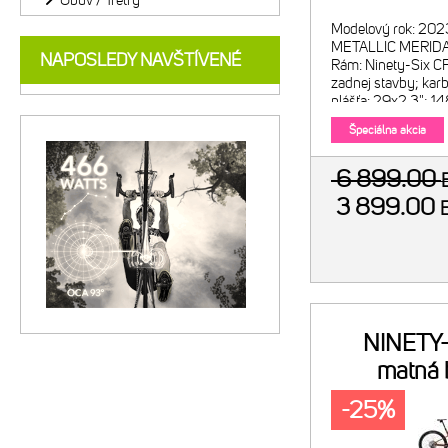
Obuv / Tretry
Modelový rok: 202
METALLIC MERID
NAPOSLEDY NAVŠTÍVENÉ
Rám: Ninety-Six CF
zadnej stavby; kar
plášťa: 29x2.3"; 
Veľkosti: S-M-L-XL 
Špeciálna akcia
6 899.00
3 899.00
NINETY
matná 
metalíz
-25%