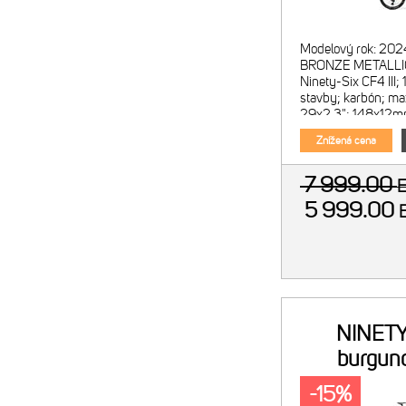
Modelový rok: 202
BRONZE METALLIC
Ninety-Six CF4 III
stavby; karbón; ma
29x2.3"; 148x12mm
34 Float SC Factor
Znížená cena
7 999.00
5 999.00
NINETY
burgun
-15%