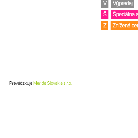
V
Výpredaj
Š
Špeciálna 
Z
Znížená c
Prevádzkuje
Merida Slovakia s.r.o.