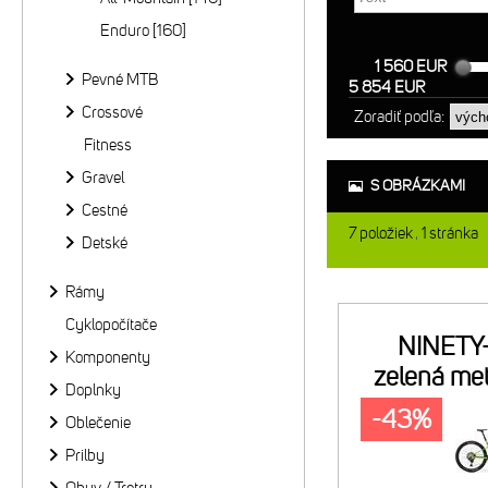
Enduro [160]
1 560 EUR
Pevné MTB
5 854 EUR
Crossové
Zoradiť podľa:
Fitness
Gravel
S OBRÁZKAMI
Cestné
7
položiek
1
stránka
Detské
Rámy
Cyklopočítače
NINETY
Komponenty
zelená met
Doplnky
-43%
Oblečenie
Prilby