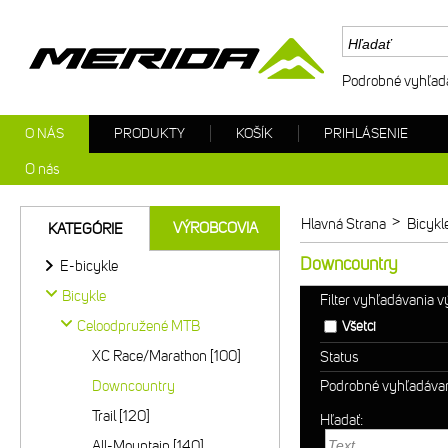
Podrobné vyhľad
O NÁS
PRODUKTY
KOŠÍK
PRIHLÁSENIE
O nás
>
Hlavná Strana
Bicykl
VÝROBCOVIA
KATEGÓRIE
Downcountry
E-bicykle
Bicykle
Filter vyhľadávania 
Celoodpružené MTB
Všetci
XC Race/Marathon [100]
Status
Downcountry
Podrobné vyhľadáva
Trail [120]
Hľadať:
All-Mountain [140]