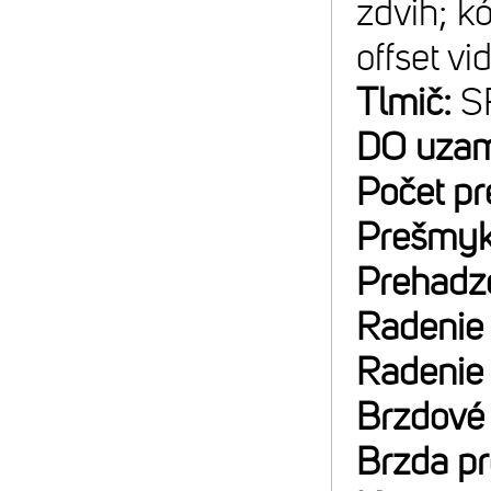
zdvih; k
offset v
Tlmič:
S
DO uzam
Počet p
Prešmyk
Prehadz
Radenie
Radenie
Brzdové
Brzda p