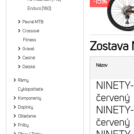
-15%
Enduro [160]
Pevné MTB
Crossové
Fitness
Zostava
Gravel
Cestné
Názov
Detské
Rámy
NINETY-
Cyklopočítače
červený
Komponenty
NINETY-
Doplnky
Oblečenie
červený
Prilby