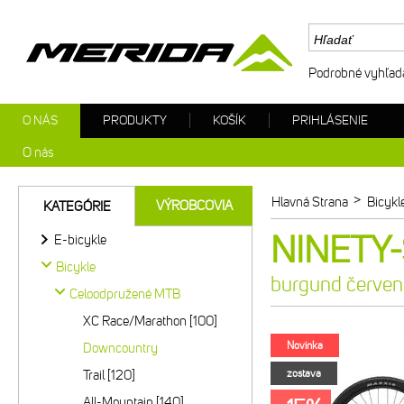
Podrobné vyhľad
O NÁS
PRODUKTY
KOŠÍK
PRIHLÁSENIE
O nás
>
Hlavná Strana
Bicykl
VÝROBCOVIA
KATEGÓRIE
NINETY-
E-bicykle
Bicykle
burgund červe
Celoodpružené MTB
XC Race/Marathon [100]
Novinka
Downcountry
Trail [120]
zostava
All-Mountain [140]