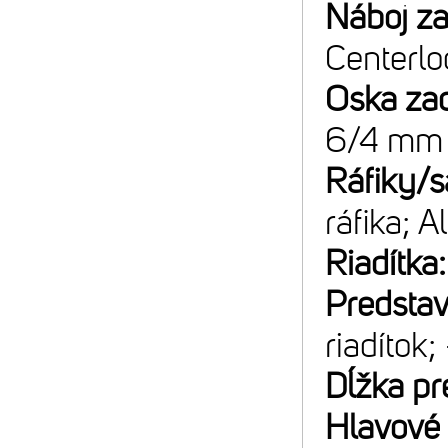
Náboj z
Centerlo
Oska za
6/4 mm 
Ráfiky/s
ráfika; 
Riadítka
Predsta
riadítok;
Dĺžka pr
Hlavové 