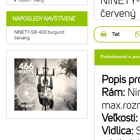
NINETY-
Obuv / Tretry
červený
NAPOSLEDY NAVŠTÍVENÉ
NINETY-SIX 400 burgund
Tlač
červený
Podrobnosti o pr
Popis pr
Rám:
Ni
max.roz
Veľkosti
Vidlica: