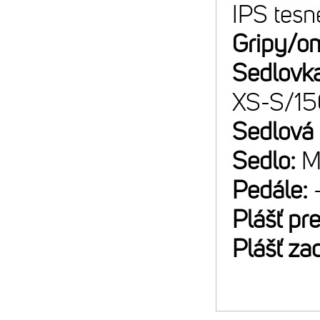
IPS tesn
Gripy/o
Sedlovk
XS-S/1
Sedlová
Sedlo:
M
Pedále:
Plášť pr
Plášť za