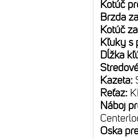
Kotúč p
Brzda z
Kotúč z
Kľuky s 
Dĺžka kľ
Stredové
Kazeta:
Reťaz:
K
Náboj p
Centerlo
Oska pr