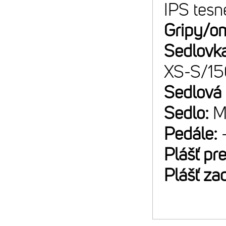
IPS tesn
Gripy/o
Sedlovk
XS-S/1
Sedlová
Sedlo:
M
Pedále:
Plášť pr
Plášť za