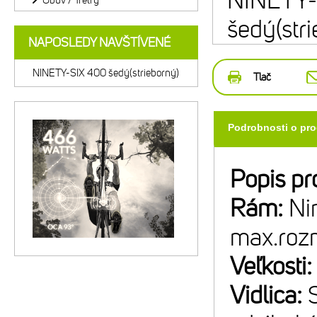
NINETY-
Obuv / Tretry
šedý(str
NAPOSLEDY NAVŠTÍVENÉ
NINETY-SIX 400 šedý(strieborný)
Tlač
Podrobnosti o pr
Popis pr
Rám:
Ni
max.roz
Veľkosti
Vidlica: