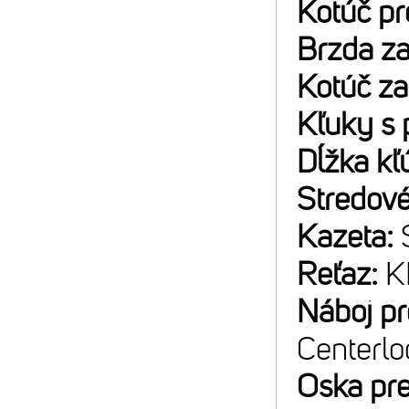
Kotúč p
Brzda z
Kotúč z
Kľuky s 
Dĺžka kľ
Stredové
Kazeta:
Reťaz:
K
Náboj p
Centerlo
Oska pr