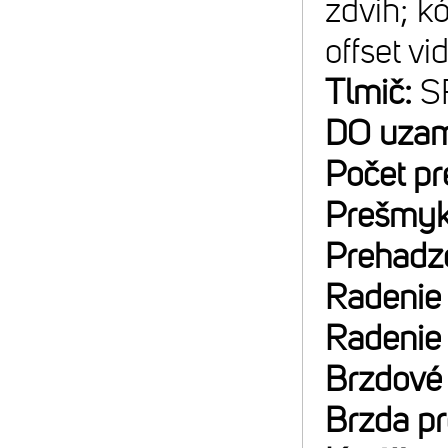
zdvih; k
offset v
Tlmič:
S
DO uzam
Počet p
Prešmyk
Prehadz
Radenie
Radenie
Brzdové
Brzda p