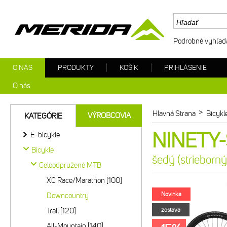
Podrobné vyhľad
O NÁS
PRODUKTY
KOŠÍK
PRIHLÁSENIE
O nás
>
Hlavná Strana
Bicykl
VÝROBCOVIA
KATEGÓRIE
NINETY-S
E-bicykle
Bicykle
šedý (strieborný
Celoodpružené MTB
XC Race/Marathon [100]
Novinka
Downcountry
Trail [120]
zostava
All-Mountain [140]