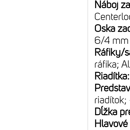
Náboj z
Centerlo
Oska za
6/4 mm 
Ráfiky/s
ráfika; 
Riadítka
Predsta
riadítok;
Dĺžka pr
Hlavové 