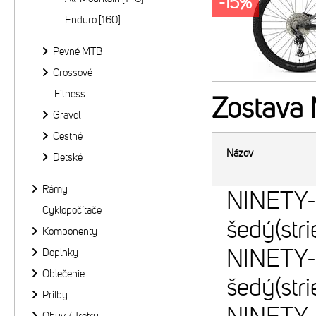
-15%
Enduro [160]
Pevné MTB
Crossové
Fitness
Zostava
Gravel
Cestné
Názov
Detské
Rámy
NINETY
Cyklopočítače
šedý(str
Komponenty
NINETY-
Doplnky
Oblečenie
šedý(str
Prilby