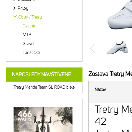
Prilby
Obuv / Tretry
Cestné
MTB
Gravel
Turistické
Zostava
Tretry M
NAPOSLEDY NAVŠTÍVENÉ
Tretry Merida Team SL ROAD biele
Názov
Tretry M
42