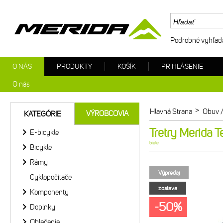
Podrobné vyhľad
O NÁS
PRODUKTY
KOŠÍK
PRIHLÁSENIE
O nás
>
Hlavná Strana
Obuv /
VÝROBCOVIA
KATEGÓRIE
Tretry Merida 
E-bicykle
biele
Bicykle
Rámy
Výpredaj
Cyklopočítače
zostava
Komponenty
-50%
Doplnky
Oblečenie