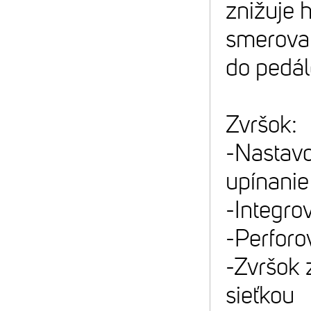
znižuje 
smerova
do pedál
Zvršok:
-Nastavo
upínanie
-Integrov
-Perforo
-Zvršok 
sieťkou