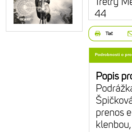
Tretry M
44
Tlač
Podrobnosti o pr
Popis pr
Podrážk
Špičková
prenos e
klenbou,