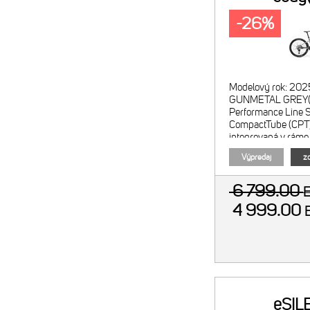
-26%
Modelový rok: 202
GUNMETAL GREY(B
Performance Line S
CompactTube (CPT
integrovaná v ráme 
400 Menič režimov
Výpredaj
zo
6 799.00
4 999.00
eSIL