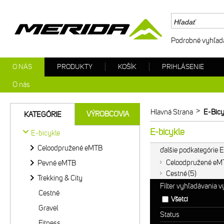
Podrobné vyhľad
O NÁS
PRODUKTY
KOŠÍK
PRIHLÁSENIE
O nás
>
Hlavná Strana
E-Bicy
VÝROBCOVIA
KATEGÓRIE
E-bicykle
E-bicykle
Celoodpružené eMTB
ďalšie podkategórie 
Celoodpružené eM
Pevné eMTB
Cestné
5
Trekking & City
Filter vyhľadávania 
Cestné
Všetci
Gravel
Status
Fitness