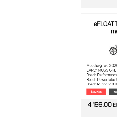
eFLOAT 
m
machovoš
Modelový rok: 202
EARLY MOSS GREY
Bosch Performance 
Bosch PowerTube 
Bosch Purion 200 
Purion 20
Novinka
zo
4 199.00
E