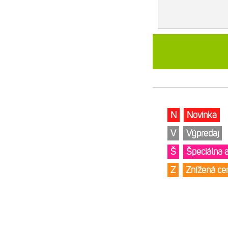
N
Novinka
V
Výpredaj
Š
Špeciálna 
Z
Znížená c