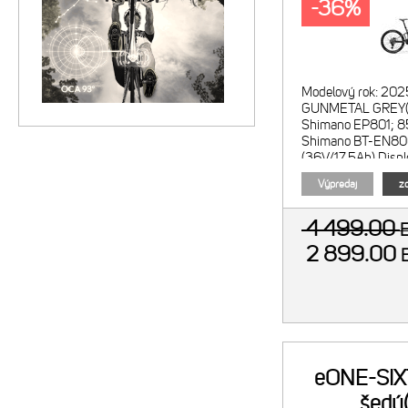
-36%
Modelový rok: 202
GUNMETAL GREY(B
Shimano EP801; 8
Shimano BT-EN8
(36V/17.5Ah) Displ
EN500 Menič reži
Výpredaj
zo
EN50
4 499.00
2 899.00
eONE-SIX
šedý(