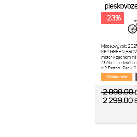
pieskovoz
-23%
Modelový rok: 202
KEY GREEN(BROWN
motor v zadnom nábo
45Nm stredového m
ix2 Battery Pack; 2
Menič re
Znížená cena
2 999.00
2 299.00