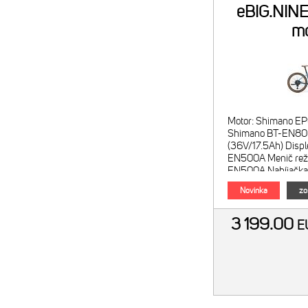
eBIG.NIN
m
Motor: Shimano EP
Shimano BT-EN8
(36V/17.5Ah) Displ
EN500A Menič rež
EN500A Nabíjačka
E6002; 2A Satelitný
Novinka
zo
3 199.00
E