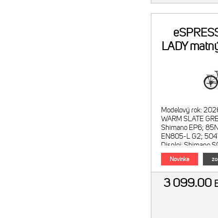
eSPRES
LADY matný
Modelový rok: 202
WARM SLATE GREY
Shimano EP6; 85N
EN805-L G2; 504
Displej: Shimano
režimov: Shimano
Novinka
zo
3 099.00