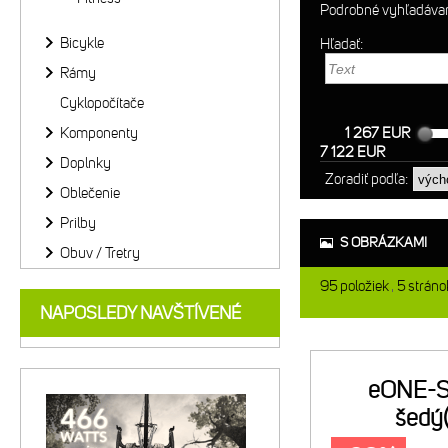
Podrobné vyhľadáva
Bicykle
Hľadať:
Rámy
Cyklopočítače
Komponenty
1 267 EUR
7 122 EUR
Doplnky
Zoradiť podľa:
Oblečenie
Prilby
S OBRÁZKAMI
Obuv / Tretry
95
položiek
5
stráno
NAPOSLEDY NAVŠTÍVENÉ
eONE-S
šedý(