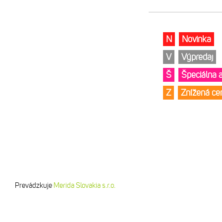
N
Novinka
V
Výpredaj
Š
Špeciálna 
Z
Znížená c
Prevádzkuje
Merida Slovakia s.r.o.