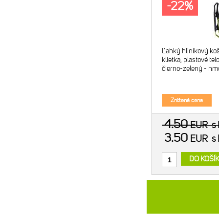
-22%
Ľahký hliníkový koší
klietka, plastové tel
čierno-zelený - hm
Znížená cena
4.50
EUR
s
3.50
EUR
s
DO KOŠÍ