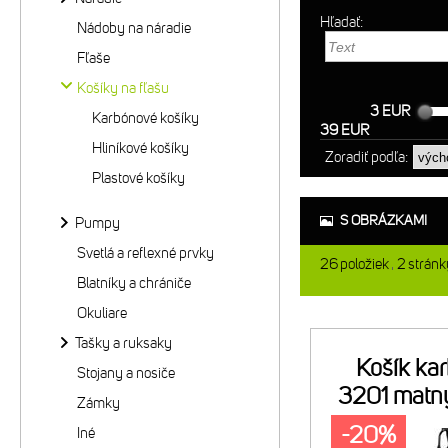
Hľadať:
Nádoby na náradie
Fľaše
Košíky na fľašu
3 EUR
Karbónové košíky
39 EUR
Hliníkové košíky
Zoradiť podľa:
Plastové košíky
S OBRÁZKAMI
Pumpy
Svetlá a reflexné prvky
26
položiek
2
stránk
Blatníky a chrániče
Okuliare
Tašky a ruksaky
Košík ka
Stojany a nosiče
3201 matný
Zámky
l
-20%
Iné