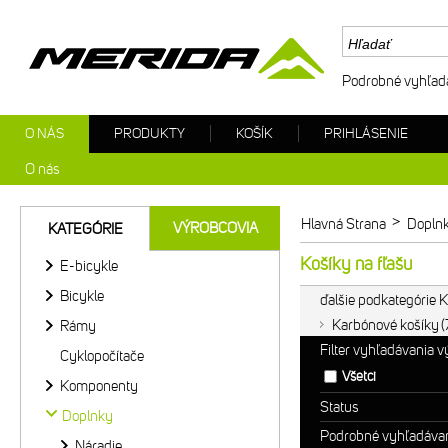
Podrobné vyhľad
O NÁS
PRODUKTY
KOŠÍK
PRIHLÁSENIE
O nás
>
Hlavná Strana
Dopln
VÝROBCOVIA
KATEGÓRIE
Košíky na fľašu
E-bicykle
Bicykle
ďalšie podkategórie K
Karbónové košíky
Rámy
Filter vyhľadávania 
Cyklopočítače
Všetci
Komponenty
Status
Doplnky
Podrobné vyhľadáva
Náradie