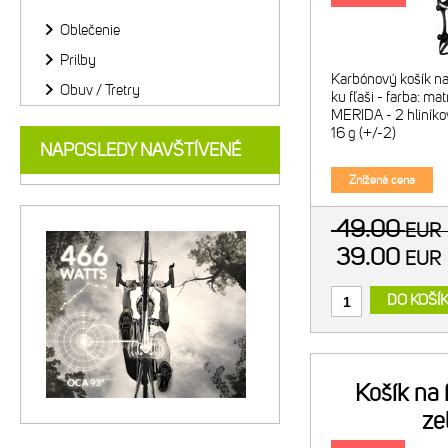
Oblečenie
Prilby
Karbónový košík na 
Obuv / Tretry
ku fľaši - farba: mat
MERIDA - 2 hliníko
16 g (+/-2)
NAPOSLEDY NAVŠTÍVENÉ
Znížená cena
49.00
EU
39.00
EU
DO KOŠÍ
Košík na
ze