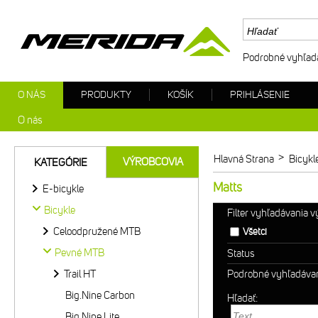
Podrobné vyhľad
O NÁS
PRODUKTY
KOŠÍK
PRIHLÁSENIE
O nás
>
Hlavná Strana
Bicykl
VÝROBCOVIA
KATEGÓRIE
Matts
E-bicykle
Bicykle
Filter vyhľadávania 
Celoodpružené MTB
Všetci
Pevné MTB
Status
Trail HT
Podrobné vyhľadáva
Big.Nine Carbon
Hľadať:
Big.Nine Lite