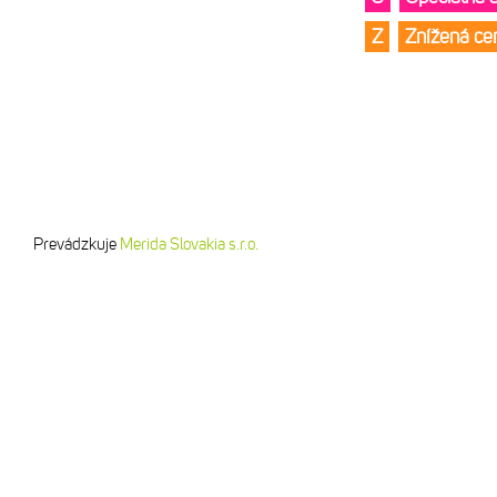
Z
Znížená c
Prevádzkuje
Merida Slovakia s.r.o.