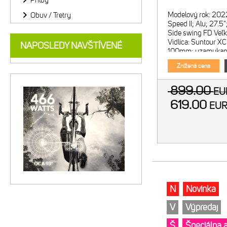
Prilby
Modelový rok: 20
Obuv / Tretry
Speed II; Alu; 27.
Side swing FD Veľ
Vidlica: Suntour X
NAPOSLEDY NAVŠTÍVENÉ
100mm; uzamykani
vidlice Počet prevo
Znížená cena
899.00
E
619.00
EU
N
Novinka
V
Výpredaj
Š
Špeciálna 