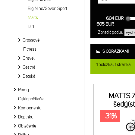
Big.Nine/Seven Sport
Matts
604 EUR
605 EUR
Dirt
Zoradiť podľa:
Crossové
Fitness
S OBRÁZKAMI
Gravel
1
položka
1
stránka
Cestné
Detské
Rámy
MATTS 7
Cyklopočítače
šedý(st
Komponenty
-31%
Doplnky
Oblečenie