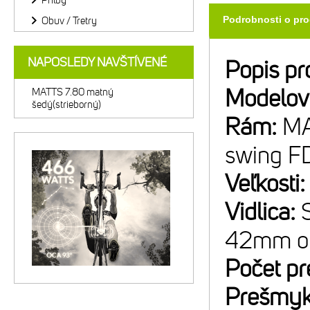
Prilby
Podrobnosti o pr
Obuv / Tretry
NAPOSLEDY NAVŠTÍVENÉ
Popis pr
Modelov
MATTS 7.80 matný
šedý(strieborný)
Rám:
MA
swing F
Veľkosti
Vidlica:
42mm off
Počet p
Prešmyk