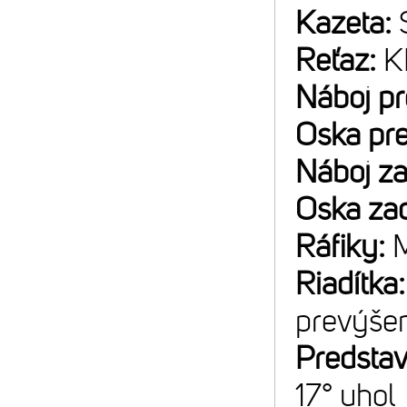
Kazeta:
Reťaz:
K
Náboj p
Oska pr
Náboj z
Oska za
Ráfiky:
M
Riadítka
prevýše
Predsta
17° uhol