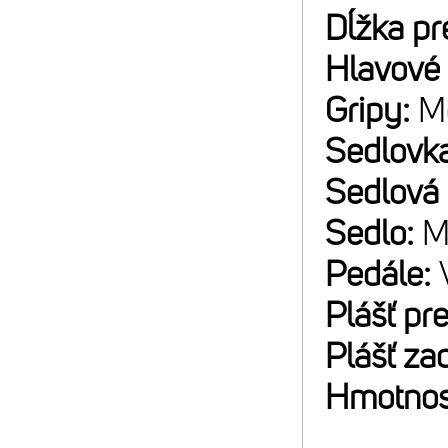
Dĺžka pr
Hlavové 
Gripy:
M
Sedlovk
Sedlová
Sedlo:
M
Pedále:
Plášť pr
Plášť za
Hmotnos