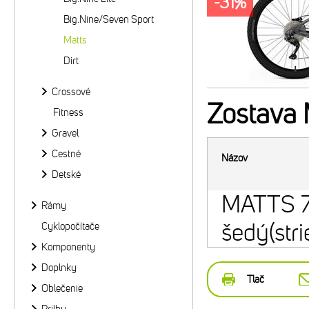
-31%
Big.Nine/Seven Sport
Matts
Dirt
Crossové
Zostava
Fitness
Gravel
Cestné
Názov
Detské
MATTS 7
Rámy
šedý(str
Cyklopočítače
Komponenty
Doplnky
Tlač
Oblečenie