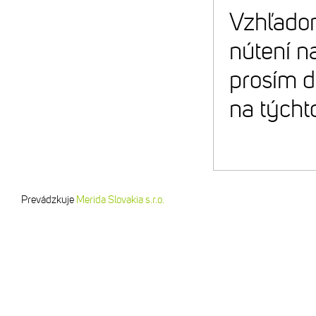
Vzhľadom
nútení n
prosím d
na týcht
Prevádzkuje
Merida Slovakia s.r.o.