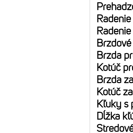
Prehadz
Radenie
Radenie
Brzdové
Brzda p
Kotúč p
Brzda z
Kotúč z
Kľuky s 
Dĺžka kľ
Stredové