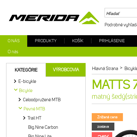
Podrobné vyhľad
O NÁS
PRODUKTY
KOŠÍK
PRIHLÁSENIE
O nás
>
Hlavná Strana
Bicykl
VÝROBCOVIA
KATEGÓRIE
MATTS 7.
E-bicykle
Bicykle
matný šedý(stri
Celoodpružené MTB
Pevné MTB
Znížená cena
Trail HT
Big.Nine Carbon
zostava
Big.Nine Lite