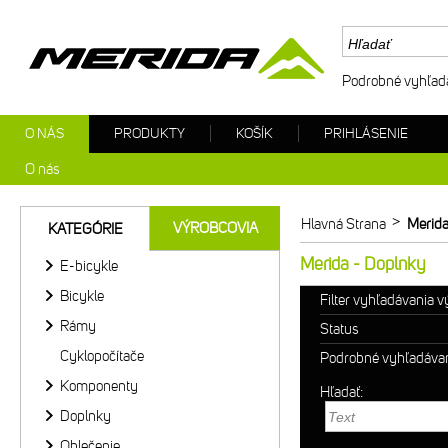
Podrobné vyhľad
O NÁS
PRODUKTY
KOŠÍK
PRIHLÁSENIE
O nás
>
Hlavná Strana
Merida
VÝROBCOVIA
KATEGÓRIE
Merida - Doplnky
E-bicykle
Bicykle
Filter vyhľadávania 
Rámy
Status
Cyklopočítače
Podrobné vyhľadáva
Komponenty
Hľadať:
Doplnky
Oblečenie