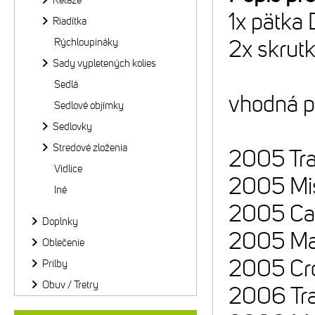
Reťaze
1x pätka
Riadítka
Rýchloupináky
2x skru
Sady vypletených kolies
Sedlá
vhodná p
Sedlové objímky
Sedlovky
Stredové zloženia
2005 Tra
Vidlice
2005 Mis
Iné
2005 Car
Doplnky
2005 Mat
Oblečenie
2005 Cro
Prilby
Obuv / Tretry
2006 Tra