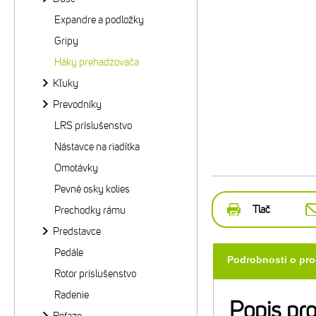
Expandre a podložky
Gripy
Háky prehadzovača
Kľuky
Prevodníky
LRS príslušenstvo
Nástavce na riadítka
Omotávky
Pevné osky kolies
Tlač
Prechodky rámu
Predstavce
Pedále
Podrobnosti o pr
Rotor príslušenstvo
Radenie
Popis pr