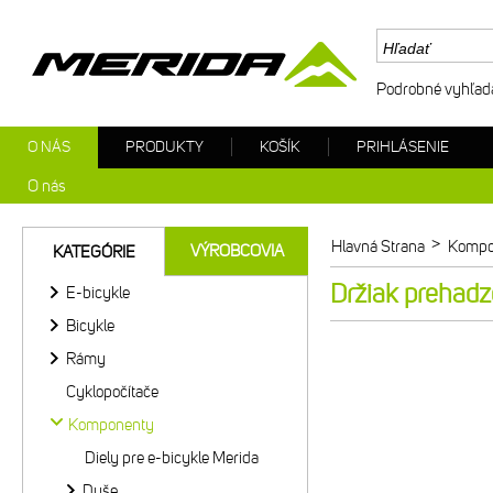
Podrobné vyhľad
O NÁS
PRODUKTY
KOŠÍK
PRIHLÁSENIE
O nás
>
Hlavná Strana
Kompo
VÝROBCOVIA
KATEGÓRIE
Držiak prehad
E-bicykle
Bicykle
Rámy
Cyklopočítače
Komponenty
Diely pre e-bicykle Merida
Duše