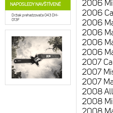
2006 Mis
NAPOSLEDY NAVŠTÍVENÉ
2006 Carb
Držiak prehadzovača 043 DH-
013F
2006 Matt
2006 Mat
2006 Matt
2006 Mat
2007 Car
2007 Miss
2007 Mat
2008 All
2008 Mis
2008 Mat