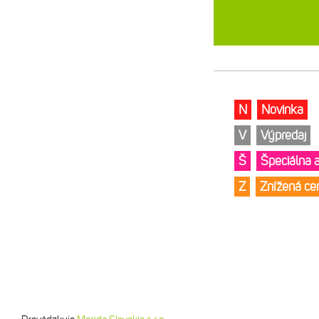
N
Novinka
V
Výpredaj
Š
Špeciálna 
Z
Znížená c