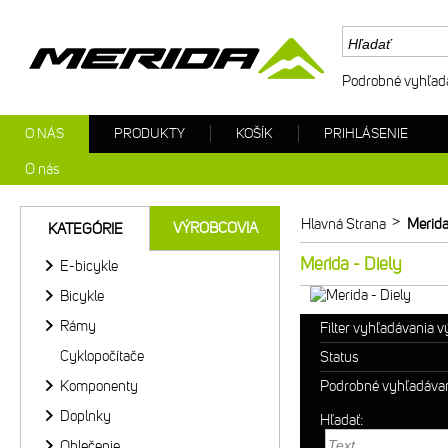
Podrobné vyhľad
O NÁS
PRODUKTY
KOŠÍK
PRIHLÁSENIE
O nás
>
Hlavná Strana
Merida
VÝROBCOVIA
KATEGÓRIE
Merida - Diely
E-bicykle
Bicykle
Rámy
Filter vyhľadávania 
Cyklopočítače
Status
Komponenty
Podrobné vyhľadáva
Doplnky
Hľadať:
Oblečenie