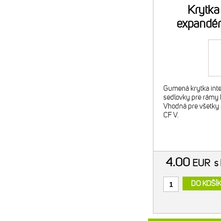
Krytk
expandér
Merida R
Gumená krytka inte
sedlovky pre rámy
Vhodná pre všetky
CF V.
4.00
EUR
s
DO KOŠÍ