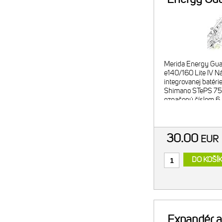
pre e140/
75
Merida Energy Gua
e140/160 Lite IV N
integrovanej batéri
Shimano STePS 7
označený číslom 6.
MERIDA: - 2024-2
IV - 2024-26 eON
TwistL
30.00
EU
DO KOŠÍ
Expandér a