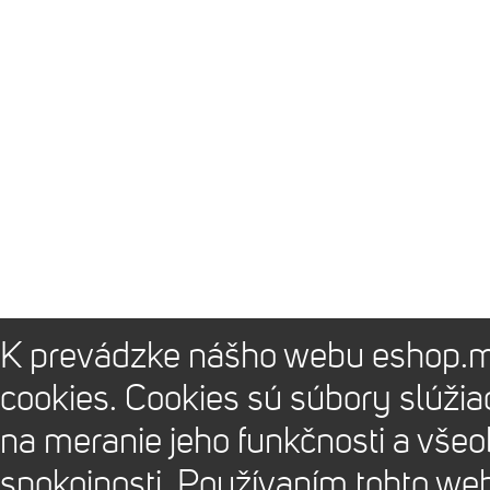
K prevádzke nášho webu eshop.m
cookies. Cookies sú súbory slúži
na meranie jeho funkčnosti a vše
spokojnosti. Používaním tohto we