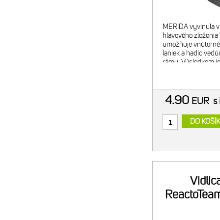
MERIDA vyvinula v
hlavového zloženi
umožňuje vnútorné
laniek a hadíc vedúc
rámu. Výsledkom je
vzhľad kokpitu po v
naviac poskytuje d
aer
4.90
EUR
s
DO KOŠÍ
Vidlic
ReactoTea