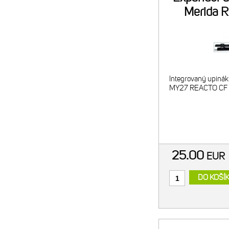
Merida R
Integrovaný upinák
MY27 REACTO CF 
25.00
EUR
DO KOŠÍ