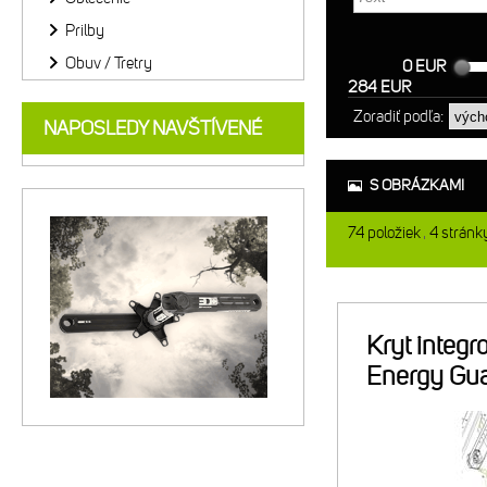
Prilby
Obuv / Tretry
0 EUR
284 EUR
Zoradiť podľa:
NAPOSLEDY NAVŠTÍVENÉ
S OBRÁZKAMI
74
položiek
4
stránk
Kryt integr
Energy Gua
pre 6