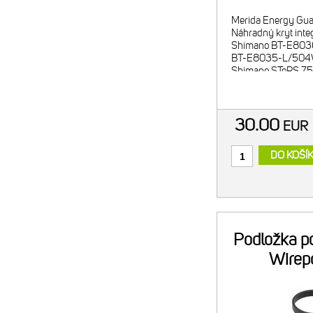
Merida Energy Gua
Náhradný kryt integ
Shimano BT-E803
BT-E8035-L/504Wh
Shimano STePS 75
MERIDA: - 2021-23
vo veľkosti S/M/L
30.00
EU
DO KOŠÍ
Podložka p
Wirep