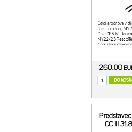
Celokarbónová vidl
Disc pre rámy MY2
Disc CF5 IV - fare
MY22/23 ReactoTea
čierna/oranžovo-č
Victorious grafika) 
brzdy - Flat Mount
260.00
E
DO KOŠÍ
Predstavec
CC III 3