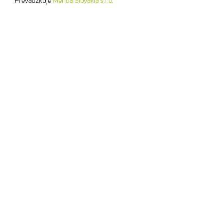
Prevádzkuje
Merida Slovakia s.r.o.