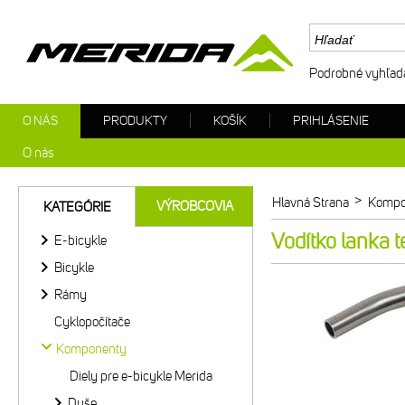
Podrobné vyhľad
O NÁS
PRODUKTY
KOŠÍK
PRIHLÁSENIE
O nás
>
Hlavná Strana
Kompo
VÝROBCOVIA
KATEGÓRIE
Vodítko lanka t
E-bicykle
Bicykle
Rámy
Cyklopočítače
Komponenty
Diely pre e-bicykle Merida
Duše