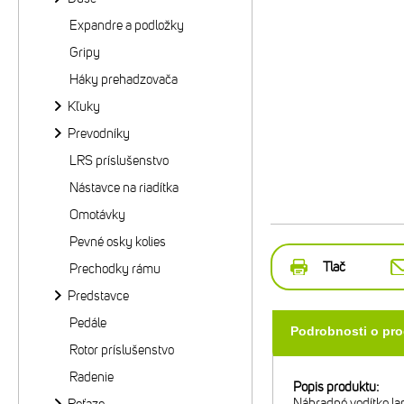
Expandre a podložky
Gripy
Háky prehadzovača
Kľuky
Prevodníky
LRS príslušenstvo
Nástavce na riadítka
Omotávky
Pevné osky kolies
Tlač
Prechodky rámu
Predstavce
Pedále
Podrobnosti o pr
Rotor príslušenstvo
Radenie
Popis produktu:
Náhradné vodítko la