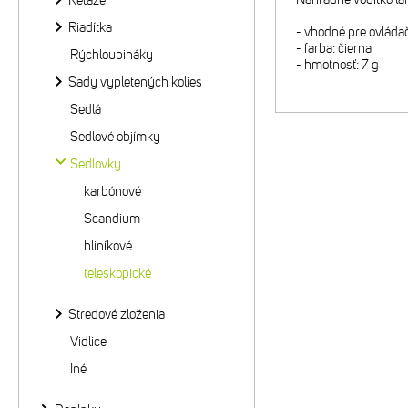
Reťaze
Riadítka
- vhodné pre ovlád
- farba: čierna
Rýchloupináky
- hmotnosť: 7 g
Sady vypletených kolies
Sedlá
Sedlové objímky
Sedlovky
karbónové
Scandium
hliníkové
teleskopické
Stredové zloženia
Vidlice
Iné