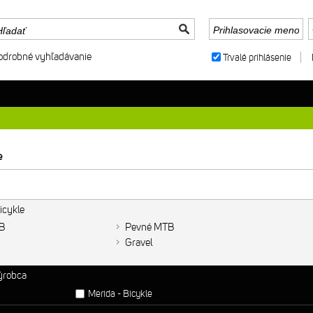
odrobné vyhľadávanie
Trvalé prihlásenie
e
icykle
B
Pevné MTB
Gravel
výrobca
Merida - Bicykle