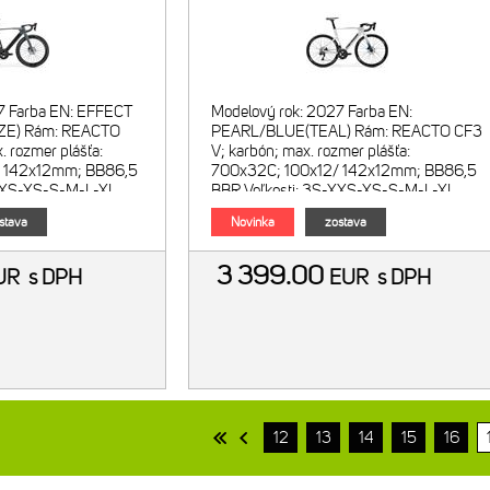
7 Farba EN: EFFECT
Modelový rok: 2027 Farba EN:
ZE) Rám: REACTO
PEARL/BLUE(TEAL) Rám: REACTO CF3
. rozmer plášťa:
V; karbón; max. rozmer plášťa:
/ 142x12mm; BB86,5
700x32C; 100x12/ 142x12mm; BB86,5
-XXS-XS-S-M-L-XL
BBR Veľkosti: 3S-XXS-XS-S-M-L-XL
REACTO CF5
Vidlica: MERIDA REACTO CF3 V DISC;
stava
Novinka
zostava
3 399.00
UR
s DPH
EUR
s DPH
12
13
14
15
16