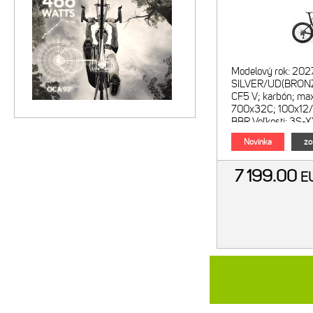
Modelový rok: 202
SILVER/UD(BRON
CF5 V; karbón; max
700x32C; 100x12
BBR Veľkosti: 3S
Vidlica: MERIDA 
Novinka
zo
7 199.00
E