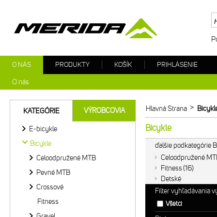
P
O NÁS
PRODUKTY
KOŠÍK
PRIHLÁSENIE
O nás
>
Hlavná Strana
Bicykl
VÝROBCOVIA
KATEGÓRIE
Bicykle
E-bicykle
Bicykle
ďalšie podkategórie B
Celoodpružené MT
Celoodpružené MTB
Fitness
16
Pevné MTB
Detské
Crossové
Filter vyhľadávania 
Fitness
Všetci
Gravel