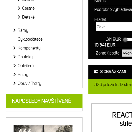
Status
Cestné
Podrobné vyhľadáva
Detské
Hľadať:
Rámy
Cyklopočítače
311 EUR
10 341 EUR
Komponenty
Zoradiť podľa:
Doplnky
Oblečenie
S OBRÁZKAMI
Prilby
Obuv / Tretry
323
položiek
17
strá
NAPOSLEDY NAVŠTÍVENÉ
REAC
stri
efekt/UDk