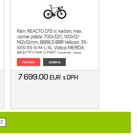
Rám: REACTO CF5 V; karbón; max.
rozmer plášťa: 700x32C; 100x12/
142x12mm; BB86,5 BBR Veľkosti: 3S-
XXS-XS-S-M-L-XL Vidlica: MERIDA
REACTO CF5 V DISC; karbón; max.
rozmer plášťa: 700x32C Počet prevodov:
Novinka
zostava
2x12 <
7 699.00
EUR
s DPH
17