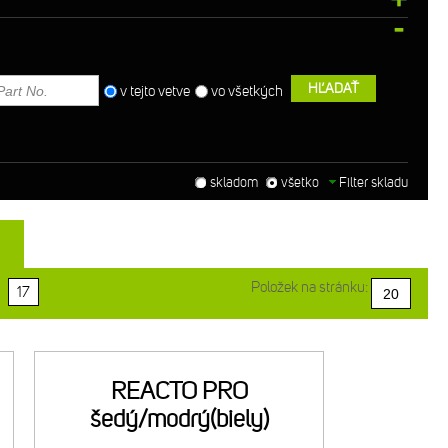
HĽADAŤ
v tejto vetve
vo všetkých
skladom
všetko
Filter skladu
Položek na stránku:
17
REACTO PRO
šedý/modrý(biely)