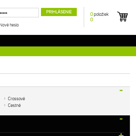
PRIHLÁSENIE
0
položiek
0
Nové heslo
Crossové
Cestné