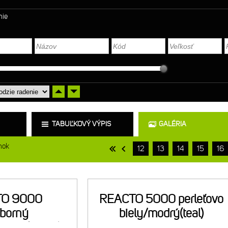
nie
TABUĽKOVÝ VÝPIS
GALÉRIA
nok
12
13
14
15
16
TO 9000
REACTO 5000 perleťovo
eborný
biely/modrý(teal)
arbón(bronz)