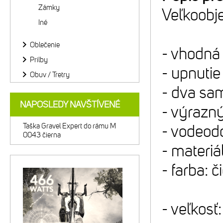
Zámky
Veľkoobj
Iné
Oblečenie
- vhodná
Prilby
- upnuti
Obuv / Tretry
- dva sam
NAPOSLEDY NAVŠTÍVENÉ
- výrazn
Taška Gravel Expert do rámu M
- vodeodo
0043 čierna
- materi
- farba: č
- veľkosť