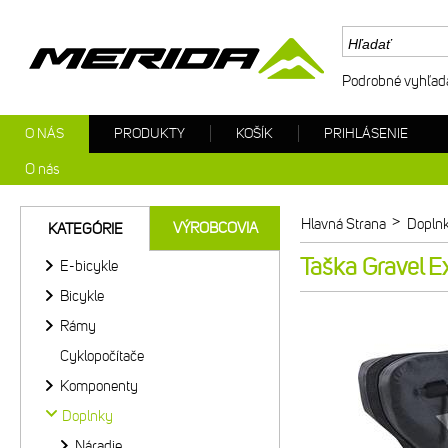
Podrobné vyhľad
O NÁS
PRODUKTY
KOŠÍK
PRIHLÁSENIE
O nás
>
Hlavná Strana
Dopln
VÝROBCOVIA
KATEGÓRIE
Taška Gravel E
E-bicykle
Bicykle
Rámy
Cyklopočítače
Komponenty
Doplnky
Náradie