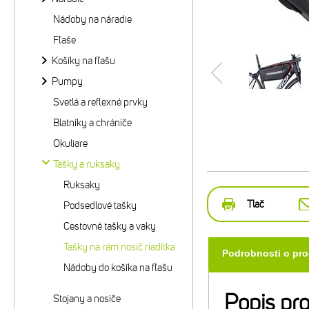
Nádoby na náradie
Fľaše
Košíky na fľašu
Pumpy
Svetlá a reflexné prvky
Blatníky a chrániče
Okuliare
Tašky a ruksaky
Ruksaky
Tlač
Podsedlové tašky
Cestovné tašky a vaky
Tašky na rám nosič riadítka
Podrobnosti o pr
Nádoby do košíka na fľašu
Popis pr
Stojany a nosiče