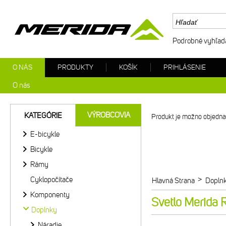
Podrobné vyhľad
O NÁS
PRODUKTY
KOŠÍK
PRIHLÁSENIE
O nás
VÝROBCOVIA
KATEGÓRIE
Produkt je možno objednat
E-bicykle
Bicykle
Rámy
Cyklopočítače
>
Hlavná Strana
Dopln
Komponenty
Svetlo Merida 
Doplnky
Náradie