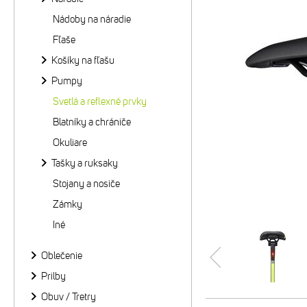
Nádoby na náradie
Fľaše
Košíky na fľašu
Pumpy
Svetlá a reflexné prvky
Blatníky a chrániče
Okuliare
Tašky a ruksaky
Stojany a nosiče
Zámky
Iné
Oblečenie
Prilby
Obuv / Tretry