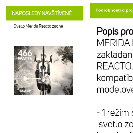
Podrobnosti o pr
NAPOSLEDY NAVŠTÍVENÉ
Svetlo Merida Reacto zadné
Popis pr
MERIDA R
zakladan
REACTO. N
kompatib
modelové
- 1 režim
svetlo z