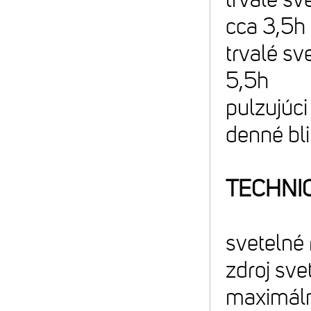
cca 3,5h
trvalé sv
5,5h
pulzujúci
denné bli
TECHNI
svetelné 
zdroj sve
maximáln