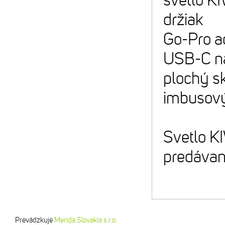
svetlo K
držiak
Go-Pro a
USB-C na
plochý s
imbusový
Svetlo KI
predávan
Prevádzkuje
Merida Slovakia s.r.o.