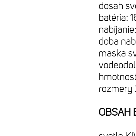
dosah sv
batéria:
nabíjanie
doba nabí
maska sv
vodeodol
hmotnosť
rozmery 
OBSAH 