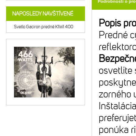
Podrobnosti o pr
NAPOSLEDY NAVŠTÍVENÉ
Popis pr
Svetlo Gaciron predné KIWI 400
Predné cy
reflekto
Bezpečnej
osvetlit
poskytne 
zorného u
Inštaláci
preferuje
ponúka ri