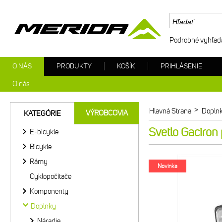
Podrobné vyhľad
O NÁS
PRODUKTY
KOŠÍK
PRIHLÁSENIE
O nás
>
Hlavná Strana
Dopln
VÝROBCOVIA
KATEGÓRIE
Svetlo Gaciron
E-bicykle
Bicykle
Rámy
Novinka
Cyklopočítače
Komponenty
Doplnky
Náradie