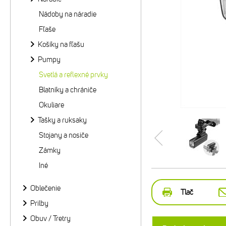
Nádoby na náradie
Fľaše
Košíky na fľašu
Pumpy
Svetlá a reflexné prvky
Blatníky a chrániče
Okuliare
Tašky a ruksaky
Stojany a nosiče
Zámky
Iné
Oblečenie
Tlač
Prilby
Obuv / Tretry