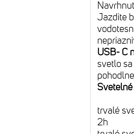
Navrhnut
Jazdite b
vodotesn
nepriazni
USB- C n
svetlo sa
pohodlnej
Svetelné
trvalé sv
2h
trvalé sv