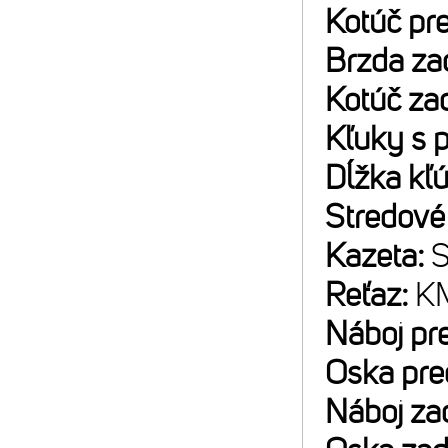
Kotúč pr
Brzda za
Kotúč za
Kľuky s 
Dĺžka kľ
Stredové
Kazeta:
S
Reťaz:
KM
Náboj pr
Oska pre
Náboj za