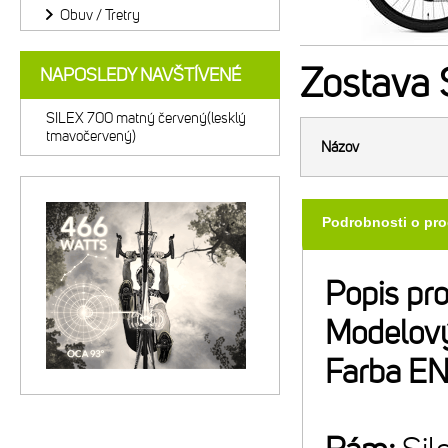
Obuv / Tretry
Zostava
NAPOSLEDY NAVŠTÍVENÉ
SILEX 700 matný červený(lesklý
tmavočervený)
Názov
Podrobnosti o pr
Popis pr
Modelový
Farba E