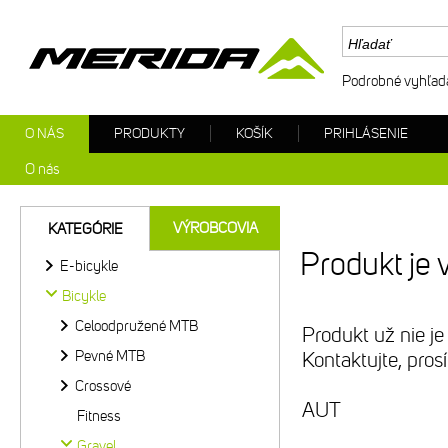
Podrobné vyhľad
O NÁS
PRODUKTY
KOŠÍK
PRIHLÁSENIE
O nás
VÝROBCOVIA
KATEGÓRIE
Produkt je 
E-bicykle
Bicykle
Celoodpružené MTB
Produkt už nie je
Pevné MTB
Kontaktujte, pro
Crossové
AUT
Fitness
Gravel