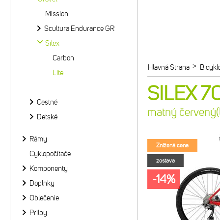
Mission
Scultura Endurance GR
Silex
Carbon
>
Hlavná Strana
Bicykl
Lite
SILEX 70
Cestné
matný červený(
Detské
Rámy
Znížená cena
Cyklopočítače
zostava
Komponenty
-14%
Doplnky
Oblečenie
Prilby