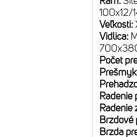
Rám:
Sil
100x12/
Veľkosti:
Vidlica:
M
700x38C
Počet pr
Prešmyk
Prehadz
Radenie 
Radenie 
Brzdové 
Brzda pr