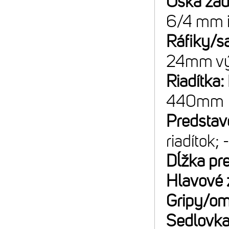
Oska za
6/4 mm 
Ráfiky/sa
24mm výš
Riadítka:
440mm
Predstav
riadítok; 
Dĺžka pr
Hlavové 
Gripy/om
Sedlovk