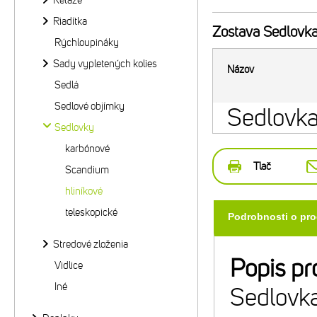
Reťaze
Riadítka
Zostava
Sedlovk
Rýchloupináky
Sady vypletených kolies
Názov
Sedlá
Sedlové objímky
Sedlovk
Sedlovky
karbónové
Tlač
Scandium
hliníkové
teleskopické
Podrobnosti o pr
Stredové zloženia
Popis pr
Vidlice
Iné
Sedlovka