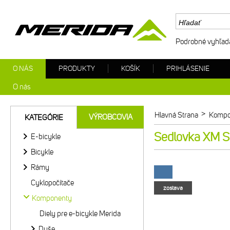
Podrobné vyhľad
O NÁS
PRODUKTY
KOŠÍK
PRIHLÁSENIE
O nás
>
Hlavná Strana
Kompo
VÝROBCOVIA
KATEGÓRIE
Sedlovka XM 
E-bicykle
Bicykle
Rámy
Cyklopočítače
zostava
Komponenty
Diely pre e-bicykle Merida
Duše