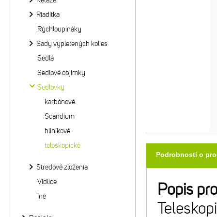
Reťaze
Riadítka
Rýchloupináky
Sady vypletených kolies
Sedlá
Sedlové objímky
Sedlovky
karbónové
Scandium
hliníkové
teleskopické
Podrobnosti o pr
Stredové zloženia
Vidlice
Popis pr
Iné
Teleskop