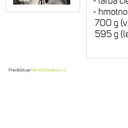
- farba č
- hmotno
700 g (v
595 g (l
Prevádzkuje
Merida Slovakia s.r.o.