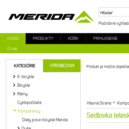
Podrobné vyhľad
O NÁS
PRODUKTY
KOŠÍK
PRIHLÁSENIE
O nás
VÝROBCOVIA
KATEGÓRIE
Produkt je možno objednat
E-bicykle
Bicykle
Rámy
Cyklopočítače
>
Hlavná Strana
Kompo
Komponenty
Sedlovka tel
Diely pre e-bicykle Merida
Duše