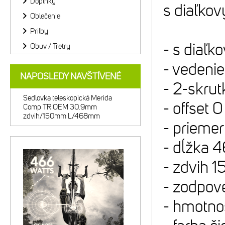
Doplnky
s diaľko
Oblečenie
Prilby
- s diaľk
Obuv / Tretry
- vedeni
NAPOSLEDY NAVŠTÍVENÉ
- 2-skru
Sedlovka teleskopická Merida
- offset
Comp TR OEM 30.9mm
zdvih/150mm L/468mm
- prieme
- dĺžka
- zdvih 
- zodpov
- hmotno