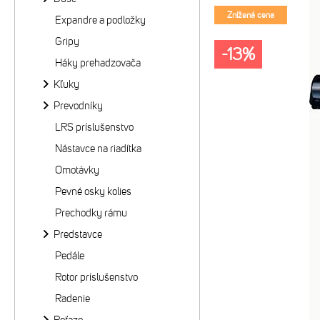
Znížená cena
Expandre a podložky
Gripy
-13%
Háky prehadzovača
Kľuky
Prevodníky
LRS príslušenstvo
Nástavce na riadítka
Omotávky
Pevné osky kolies
Prechodky rámu
Predstavce
Pedále
Rotor príslušenstvo
Radenie