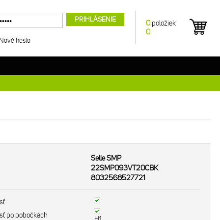
PRIHLÁSENIE
0
položiek
0
Nové heslo
Selle SMP
22SMP093VT20CBK
8032568527721
sť
sť po pobočkách
H1