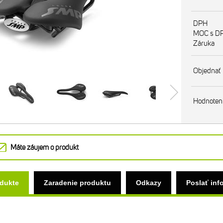
DPH
MOC s D
Záruka
Objednať
Hodnoten
Máte záujem o produkt
odukte
Zaradenie produktu
Odkazy
Poslať inf