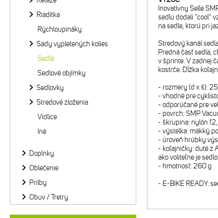
Reťaze
Inovatívny Selle SM
Riadítka
sedlu dodali "cool" 
na sedle, ktorú pri 
Rýchloupináky
Stredový kanál sedla 
Sady vypletených kolies
Predná časť sedla, c
Sedlá
v šprinte. V zadnej 
kostrče. Dĺžka koľaj
Sedlové objímky
- rozmery (d x š): 
Sedlovky
- vhodné pre cyklist
Stredové zloženia
- odporúčané pre ve
- povrch: SMP Vacu
Vidlice
- škrupina: nylón 1
- výstelka: mäkký p
Iné
- úroveň hrúbky výs
- koľajničky: duté z
Doplnky
ako voliteľne je se
- hmotnosť: 260 g
Oblečenie
Prilby
- E-BIKE READY: sedl
Obuv / Tretry