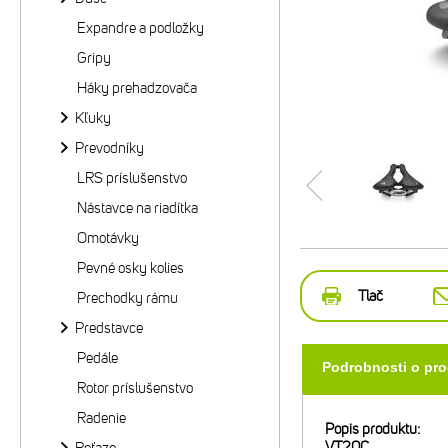
Expandre a podložky
Gripy
Háky prehadzovača
Kľuky
Prevodníky
LRS príslušenstvo
Nástavce na riadítka
Omotávky
Pevné osky kolies
Tlač
Prechodky rámu
Predstavce
Pedále
Podrobnosti o pr
Rotor príslušenstvo
Radenie
Popis produktu:
VT20C