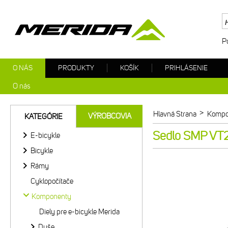
P
O NÁS
PRODUKTY
KOŠÍK
PRIHLÁSENIE
O nás
>
Hlavná Strana
Kompo
VÝROBCOVIA
KATEGÓRIE
Sedlo SMP VT2
E-bicykle
Bicykle
Rámy
Cyklopočítače
Komponenty
Diely pre e-bicykle Merida
Duše