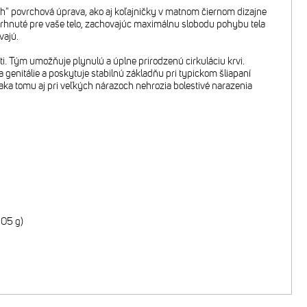
ch" povrchová úprava, ako aj koľajničky v matnom čiernom dizajne
avrhnuté pre vaše telo, zachovajúc maximálnu slobodu pohybu tela
vajú.
lasti. Tým umožňuje plynulú a úplne prirodzenú cirkuláciu krvi.
 genitálie a poskytuje stabilnú základňu pri typickom šliapaní
Vďaka tomu aj pri veľkých nárazoch nehrozia bolestivé narazenia
205 g)