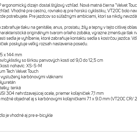
P ergonomický dizajn dostal štýlový vzhľad. Nová matná čierna "Velvet Tou
vzhľad. Vhodné pre cestnú, rovnako aj pre horskú cyklistiku, VT20C bolo n
jazde potrebujete. Pre jazdcov so súťažnými ambíciami, ktorí sa nikdy nevzdá
zabraňuje tlaku na genitálie, anus, prostatu, žily a tepny v tejto citlivej ob
harakteristická originálnym tvarom orlieho zobáka, výrazne zmenšuje tlak na
časti sedla je vyhĺbenie, ktoré zabraňuje kontaktu sedla s kostrčou jazdca. 
ničiek poskytuje veľký rozsah nastavenia posedu.
255 x 144 mm
ov/cyklistky so šírkou panvových kostí od 9,0 do 12,5 cm
ľkosti nohavíc: XS-S-M
um Tech Velvet Touch
2, vystužený karbónovými vláknami
olyuretán
telky: tenká
 AISI 304 nehrdzavejúcej ocele, priemer koľajničiek 7,1 mm
dlo možné objednať aj s karbónovými koľajničkami 7.1 x 9.0 mm (VT20C CR/ 
o je vhodné aj pre e-bicykle