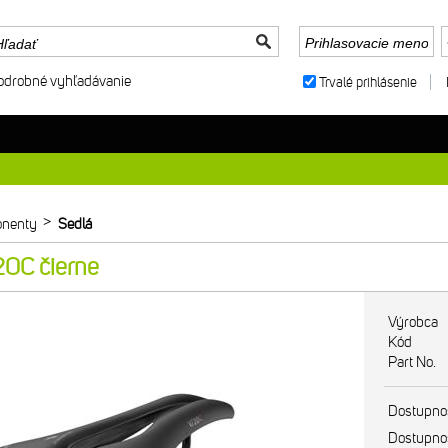
odrobné vyhľadávanie
Trvalé prihlásenie
>
nenty
Sedlá
0C čierne
Výrobca
Kód
Part No.
Dostupno
Dostupno