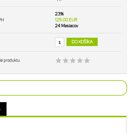
23%
PH
125.00
EUR
24 Mesiacov
DO KOŠÍKA
ie produktu
o