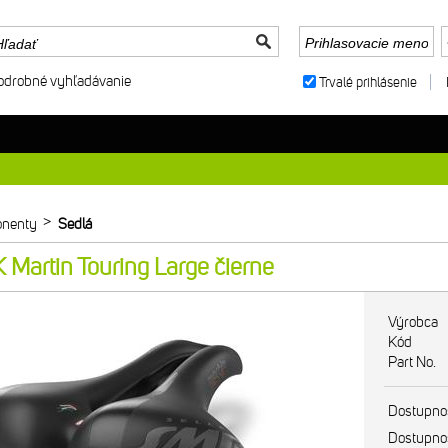
odrobné vyhľadávanie
Trvalé prihlásenie
>
nenty
Sedlá
Martin Touring Large čierne
Výrobca
Kód
Part No.
Dostupno
Dostupno