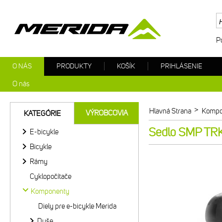
P
O NÁS
PRODUKTY
KOŠÍK
PRIHLÁSENIE
O nás
>
Hlavná Strana
Kompo
VÝROBCOVIA
KATEGÓRIE
Sedlo SMP TRK 
E-bicykle
Bicykle
Rámy
Cyklopočítače
Komponenty
Diely pre e-bicykle Merida
Duše