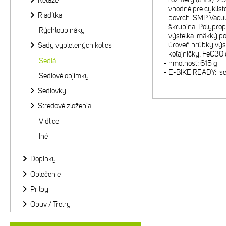
Reťaze
- vhodné pre cyklist
Riadítka
- povrch: SMP Vac
- škrupina: Polypro
Rýchloupináky
- výstelka: mäkký p
- úroveň hrúbky výs
Sady vypletených kolies
- koľajničky: FeC30 
Sedlá
- hmotnosť: 615 g
- E-BIKE READY: sed
Sedlové objímky
Sedlovky
Stredové zloženia
Vidlice
Iné
Doplnky
Oblečenie
Prilby
Obuv / Tretry