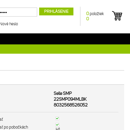
PRIHLÁSENIE
0
položiek
0
Nové heslo
Selle SMP
22SMP094MLBK
8032568526052
sť
sť po pobočkách
H1