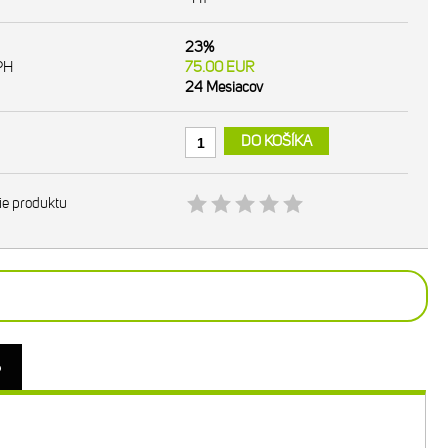
23%
PH
75.00
EUR
24 Mesiacov
DO KOŠÍKA
ie produktu
o