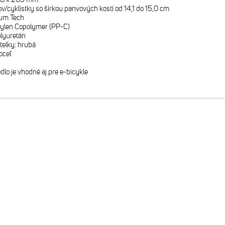
ov/cyklistky so šírkou panvových kostí od 14,1 do 15,0 cm
uum Tech
pylen Copolymer (PP-C)
olyuretán
telky: hrubá
oceľ
lo je vhodné aj pre e-bicykle