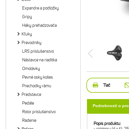
Expandre a podložky
Gripy
Háky prehadzovača
Kľuky
Prevodníky
LRS príslušenstvo
Nástavce na riadítka
Omotávky
Pevné osky kolies
Tlač
Prechodky rámu
Predstavce
Pedále
Podrobnosti o pr
Rotor príslušenstvo
Radenie
Popis produktu:
- rozmery (d x š): 