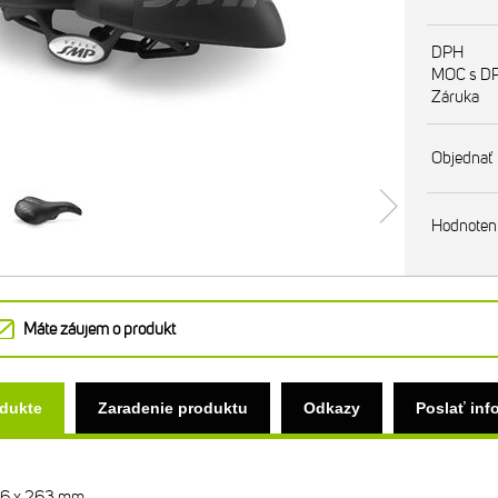
DPH
MOC s D
Záruka
Objednať
Hodnoten
Máte záujem o produkt
odukte
Zaradenie produktu
Odkazy
Poslať inf
256 x 263 mm