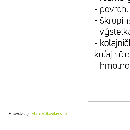
- povrch
- škrupi
- výstelk
- koľajni
koľajniči
- hmotno
Prevádzkuje
Merida Slovakia s.r.o.