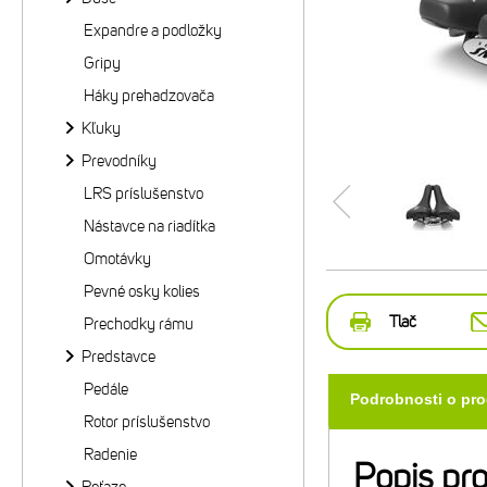
Expandre a podložky
Gripy
Háky prehadzovača
Kľuky
Prevodníky
LRS príslušenstvo
Nástavce na riadítka
Omotávky
Pevné osky kolies
Tlač
Prechodky rámu
Predstavce
Pedále
Podrobnosti o pr
Rotor príslušenstvo
Radenie
Popis pr