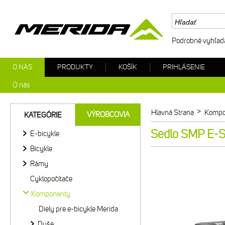
Podrobné vyhľad
O NÁS
PRODUKTY
KOŠÍK
PRIHLÁSENIE
O nás
>
Hlavná Strana
Kompo
VÝROBCOVIA
KATEGÓRIE
Sedlo SMP E-S
E-bicykle
Bicykle
Rámy
Cyklopočítače
Komponenty
Diely pre e-bicykle Merida
Duše