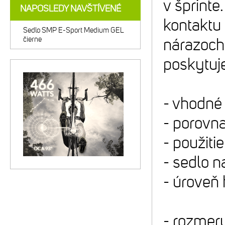
v šprinte
NAPOSLEDY NAVŠTÍVENÉ
kontaktu 
Sedlo SMP E-Sport Medium GEL
čierne
nárazoch 
poskytuj
- vhodné 
- porovna
- použiti
- sedlo n
- úroveň 
- rozmer