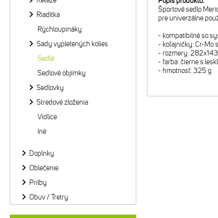
Reťaze
Popis produktu:
Športové sedlo Mer
Riadítka
pre univerzálne použ
Rýchloupináky
- kompatibilné so
Sady vypletených kolies
- koľajničky: Cr-Mo
- rozmery: 282x14
Sedlá
- farba: čierne s lesk
- hmotnosť: 325 g
Sedlové objímky
Sedlovky
Stredové zloženia
Vidlice
Iné
Doplnky
Oblečenie
Prilby
Obuv / Tretry