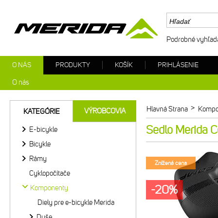
Podrobné vyhľad
O NÁS
PRODUKTY
KOŠÍK
PRIHLÁSENIE
O nás
>
Hlavná Strana
Kompo
VÝROBCOVIA
KATEGÓRIE
Sedlo Merida C
E-bicykle
Bicykle
Rámy
Znížená cena
Cyklopočítače
-20%
Komponenty
Diely pre e-bicykle Merida
Duše