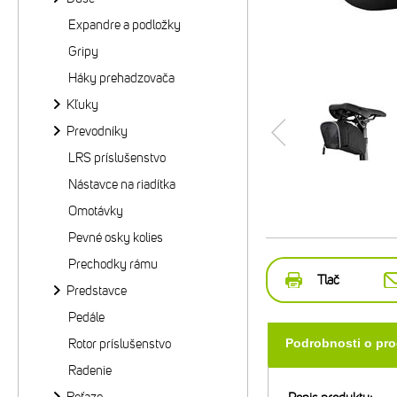
Expandre a podložky
Gripy
Háky prehadzovača
Kľuky
Prevodníky
LRS príslušenstvo
Nástavce na riadítka
Omotávky
Pevné osky kolies
Prechodky rámu
Tlač
Predstavce
Pedále
Rotor príslušenstvo
Podrobnosti o pr
Radenie