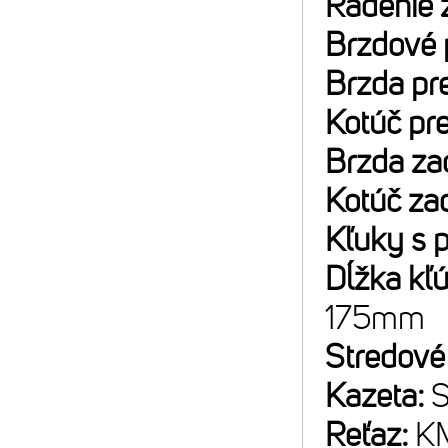
Radenie 
Brzdové 
Brzda pr
Kotúč pr
Brzda za
Kotúč za
Kľuky s 
Dĺžka kľ
175mm
Stredové
Kazeta:
S
Reťaz:
K