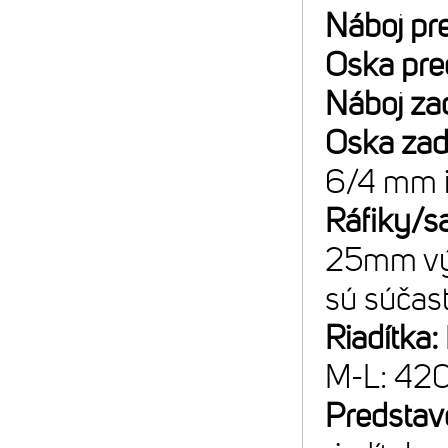
Náboj pr
Oska pre
Náboj za
Oska za
6/4 mm 
Ráfiky/sa
25mm výšk
sú súčas
Riadítka:
M-L: 42
Predstav