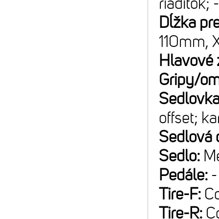
riadítok; 
Dĺžka pr
110mm, 
Hlavové 
Gripy/om
Sedlovk
offset; k
Sedlová 
Sedlo:
Me
Pedále:
-
Tire-F:
Co
Tire-R:
C