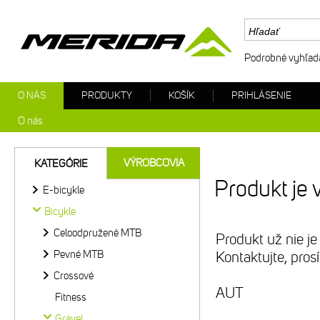
Podrobné vyhľad
O NÁS
PRODUKTY
KOŠÍK
PRIHLÁSENIE
O nás
VÝROBCOVIA
KATEGÓRIE
Produkt je 
E-bicykle
Bicykle
Celoodpružené MTB
Produkt už nie je
Pevné MTB
Kontaktujte, pro
Crossové
AUT
Fitness
Gravel