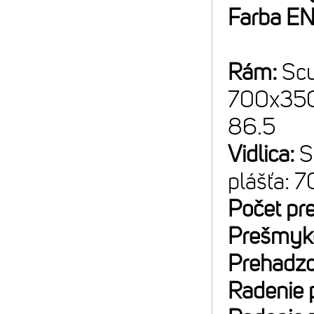
Farba E
Rám:
Scu
700x35C/
86.5
Vidlica:
S
plášťa: 
Počet pr
Prešmyk
Prehadz
Radenie 