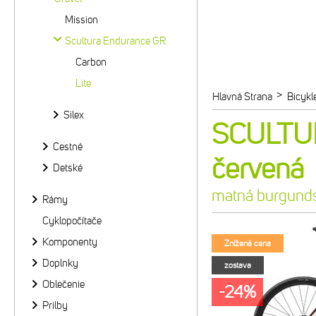
Mission
Scultura Endurance GR
Carbon
Lite
>
Hlavná Strana
Bicykl
Silex
SCULTU
Cestné
červená
Detské
matná burgund
Rámy
Cyklopočítače
Komponenty
Znížená cena
Doplnky
zostava
Oblečenie
-24%
Prilby