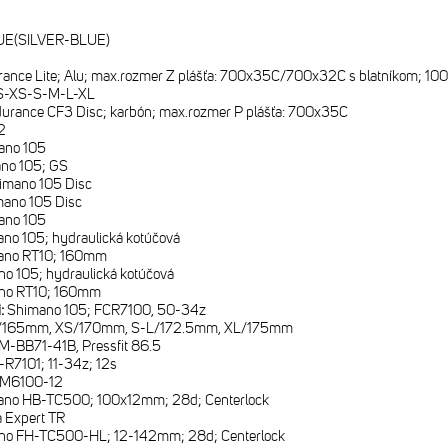
UE(SILVER-BLUE)
rance Lite; Alu; max.rozmer Z plášťa: 700x35C/700x32C s blatníkom; 10
S-XS-S-M-L-XL
durance CF3 Disc; karbón; max.rozmer P plášťa: 700x35C
2
ano 105
no 105; GS
imano 105 Disc
ano 105 Disc
ano 105
no 105; hydraulická kotúčová
ano RT10; 160mm
o 105; hydraulická kotúčová
no RT10; 160mm
i:
Shimano 105; FCR7100, 50-34z
165mm, XS/170mm, S-L/172.5mm, XL/175mm
M-BB71-41B, Pressfit 86.5
R7101; 11-34z; 12s
-M6100-12
ano HB-TC500; 100x12mm; 28d; Centerlock
 Expert TR
no FH-TC500-HL; 12-142mm; 28d; Centerlock