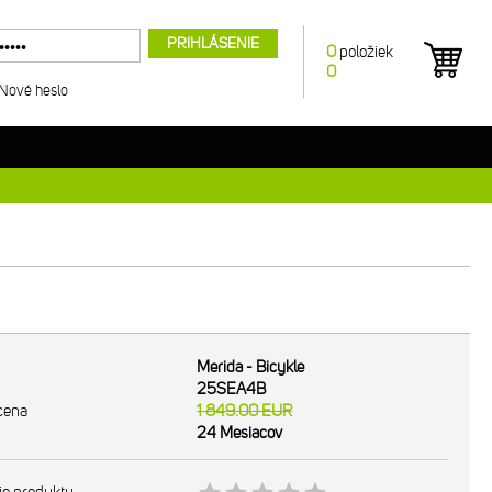
PRIHLÁSENIE
0
položiek
0
Nové heslo
Merida - Bicykle
25SEA4B
cena
1 849.00
EUR
24 Mesiacov