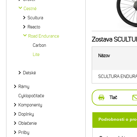
Cestné
Scultura
Reacto
Road Endurance
Zostava
SCULTUR
Carbon
Lite
Názov
Detské
SCULTURA ENDURANC
Rámy
Cyklopočítače
Tlač
Komponenty
Doplnky
Podrobnosti o pr
Oblečenie
Prilby