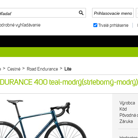
odrobné vyhľadávanie
Trvalé prihlásenie
>
>
>
e
Cestné
Road Endurance
Lite
URANCE 400 teal-modrý(strieborný-modrý)
Výrobca
Kód
Pôvodná 
Záruka