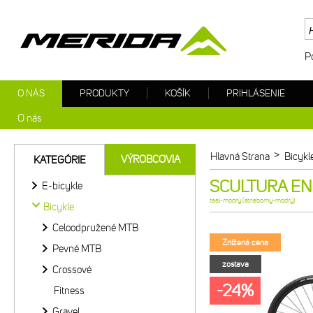
P
O NÁS
PRODUKTY
KOŠÍK
PRIHLÁSENIE
O nás
>
Hlavná Strana
Bicykl
VÝROBCOVIA
KATEGÓRIE
SCULTURA END
E-bicykle
teal-modrý (strieborný-modrý)
Bicykle
Celoodpružené MTB
Znížená cena
Pevné MTB
zostava
Crossové
-24%
Fitness
Gravel