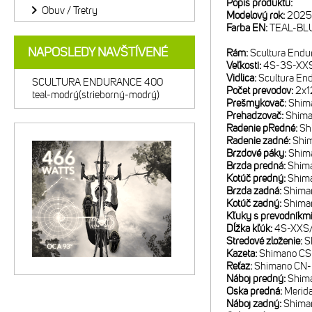
Popis produktu:
Obuv / Tretry
Modelový rok:
2025
Farba EN:
TEAL-BL
NAPOSLEDY NAVŠTÍVENÉ
Rám:
Scultura Endu
Veľkosti:
4S-3S-XX
Vidlica:
Scultura En
SCULTURA ENDURANCE 400
Počet prevodov:
2x1
teal-modrý(strieborný-modrý)
Prešmykovač:
Shim
Prehadzovač:
Shima
Radenie pRedné:
Sh
Radenie zadné:
Shim
Brzdové páky:
Shim
Brzda predná:
Shima
Kotúč predný:
Shim
Brzda zadná:
Shiman
Kotúč zadný:
Shima
Kľuky s prevodníkm
Dĺžka kľúk:
4S-XXS/
Stredové zloženie:
S
Kazeta:
Shimano CS-
Reťaz:
Shimano CN
Náboj predný:
Shim
Oska predná:
Merida
Náboj zadný:
Shima