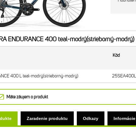
Hodnoten
A ENDURANCE 400 teal-modrý(strieborný-modrý)
Kód
E 400 L teal-modrý(strieborný-modrý)
25SEA400
Máte záujem o produkt
odukte
Zaradenie produktu
Odkazy
Informácie