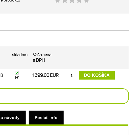
ie produktu
skladom
Vaša cena
s DPH
LB
1 399.00 EUR
H1
 a návody
Poslať info