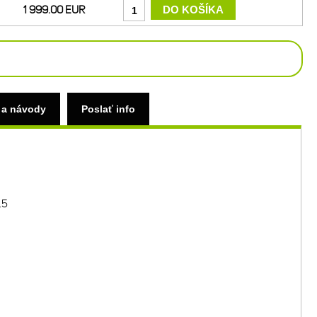
1 999.00 EUR
 a návody
Poslať info
.5