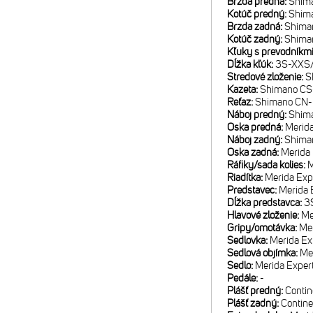
Brzda predná:
Shima
Kotúč predný:
Shim
Brzda zadná:
Shiman
Kotúč zadný:
Shima
Kľuky s prevodníkm
Dĺžka kľúk:
3S-XXS/
Stredové zloženie:
S
Kazeta:
Shimano CS-
Reťaz:
Shimano CN
Náboj predný:
Shim
Oska predná:
Merida
Náboj zadný:
Shima
Oska zadná:
Merida
Ráfiky/sada kolies:
M
Riadítka:
Merida Ex
Predstavec:
Merida E
Dĺžka predstavca:
3
Hlavové zloženie:
Me
Gripy/omotávka:
Mer
Sedlovka:
Merida Ex
Sedlová objímka:
Me
Sedlo:
Merida Expert
Pedále:
-
Plášť predný:
Contin
Plášť zadný:
Contine