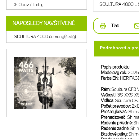
SCULTURA 4000 L č
Obuv / Tretry
NAPOSLEDY NAVŠTÍVENÉ
Tlač
SCULTURA 4000 červený(šedý)
Podrobnosti o pr
Popis produktu:
Modelový rok:
2025
Farba EN:
HERITAG
Rám:
Scultura CF3 
Veľkosti:
3S-XXS-X
Vidlica:
Scultura CF
Počet prevodov:
2x1
Prešmykovač:
Shim
Prehadzovač:
Shima
Radenie pRedné:
Sh
Radenie zadné:
Shim
Brzdové páky:
Shim