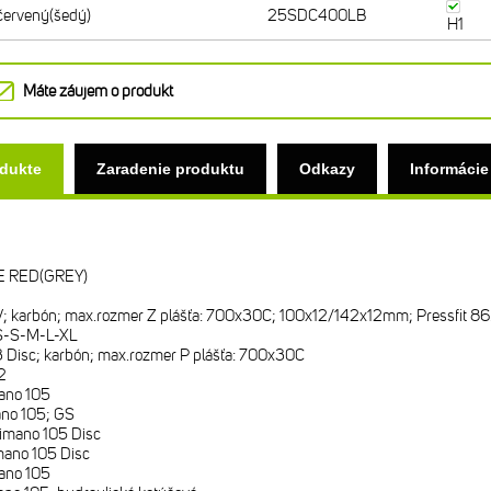
ervený(šedý)
25SDC400LB
H1
Máte záujem o produkt
odukte
Zaradenie produktu
Odkazy
Informácie
E RED(GREY)
V; karbón; max.rozmer Z plášťa: 700x30C; 100x12/142x12mm; Pressfit 86
S-S-M-L-XL
3 Disc; karbón; max.rozmer P plášťa: 700x30C
2
ano 105
no 105; GS
imano 105 Disc
ano 105 Disc
ano 105