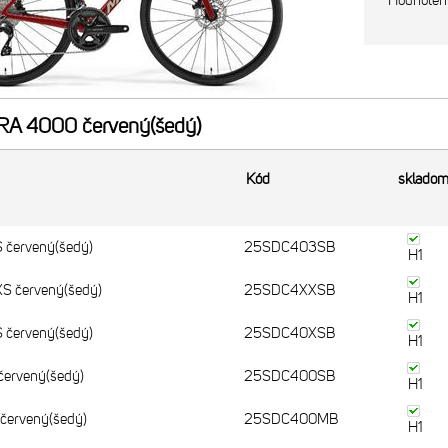
Hodnoten
A 4000 červený(šedý)
Kód
sklado
červený(šedý)
25SDC403SB
H1
 červený(šedý)
25SDC4XXSB
H1
červený(šedý)
25SDC40XSB
H1
ervený(šedý)
25SDC400SB
H1
ervený(šedý)
25SDC400MB
H1