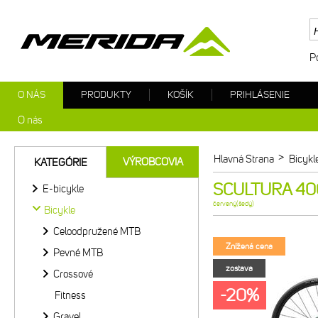
P
O NÁS
PRODUKTY
KOŠÍK
PRIHLÁSENIE
O nás
>
Hlavná Strana
Bicykl
VÝROBCOVIA
KATEGÓRIE
SCULTURA 400
E-bicykle
červený(šedý)
Bicykle
Celoodpružené MTB
Znížená cena
Pevné MTB
zostava
Crossové
-20%
Fitness
Gravel