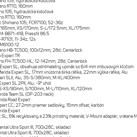
no 105; hydraulická kotúčová
ano RT10; 160mm
o 105; hydraulická kotúčová
no RT10; 160mm
i:
Shimano 105; FCR7100, 52-36z
165mm, XS/170mm, S-L/172.5mm, XL/175mm
M-BB71-41B, Pressfit 86.5
R7101; 11-34z; 12s
-M6100-12
ano HB-TC500; 100x12mm; 28d; Centerlock
 Expert TR
no FH-TC500-HL; 12-142mm; 28d; Centerlock
 Expert SL; obsahuje odnímateľný upinák so 6/4 mm imbusovým kľúčom
erida Expert SL; 17mm vnútorná šírka ráfika; 22mm výška ráfika; Alu
pert SLII; Alu; 3S-S/380mm, M-XL/400mm
xpert SL 2PII; Alu; -9° uhol
S-XS/90mm, S/100mm, M-L/110mm, XL/120mm
rida Team SL (OP-203 neck)
ida Road Expert
pert CC; 27.2mm priemer sedlovky; 15mm offset; karbón
rida Expert
 SL; 6% recyklovaný a 23% prírodný materiál; V-Mount adaptér; vrátane M
ental Ultra Sport III; 700x28C; skladací
ntal Ultra Sport III; 700x28C; skladací