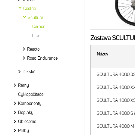
Cestné
Scultura
Carbon
Lite
Zostava
SCULTUR
Reacto
Názov
Road Endurance
Detské
SCULTURA 4000 3S 
Rámy
SCULTURA 4000 XXS
Cyklopočítače
SCULTURA 4000 XS 
Komponenty
Doplnky
SCULTURA 4000 S č
Oblečenie
SCULTURA 4000 M č
Prilby