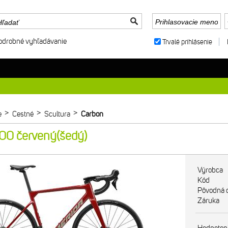
odrobné vyhľadávanie
Trvalé prihlásenie
>
>
>
e
Cestné
Scultura
Carbon
0 červený(šedý)
Výrobca
Kód
Pôvodná 
Záruka