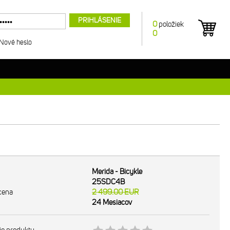
PRIHLÁSENIE
0
položiek
0
Nové heslo
Merida - Bicykle
25SDC4B
cena
2 499.00
EUR
24 Mesiacov