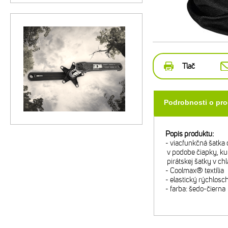
Tlač
Podrobnosti o pr
Popis produktu:
- viacfunkčná šatka o
v podobe čiapky, kuk
pirátskej šatky v ch
- Coolmax® textília
- elastický rýchlosc
- farba: šedo-čierna