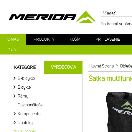
Podrobné vyhľad
O NÁS
PRODUKTY
KOŠÍK
PRIHLÁSENIE
O nás
>
Hlavná Strana
Obleče
VÝROBCOVIA
KATEGÓRIE
Šatka multifun
E-bicykle
Bicykle
Rámy
Cyklopočítače
Komponenty
Doplnky
Oblečenie