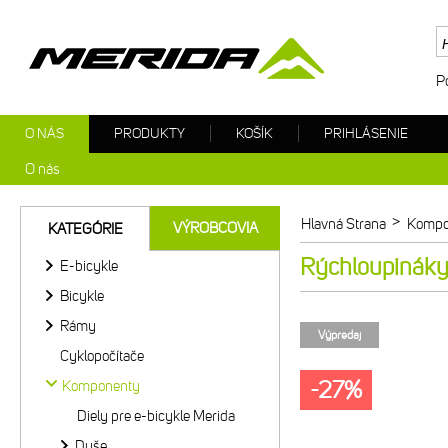
P
O NÁS
PRODUKTY
KOŠÍK
PRIHLÁSENIE
O nás
>
Hlavná Strana
Kompo
VÝROBCOVIA
KATEGÓRIE
Rýchloupinák
E-bicykle
Bicykle
Rámy
Výpredaj
Cyklopočítače
-27%
Komponenty
Diely pre e-bicykle Merida
Duše