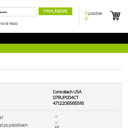
PRIHLÁSENIE
0
položiek
0
Nové heslo
Controltech USA
07RUP004CT
4712206565516
sť
sť po pobočkách
H1