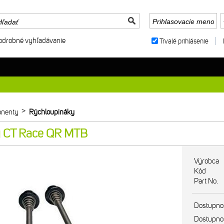
odrobné vyhľadávanie
Trvalé prihlásenie
>
nenty
Rýchloupináky
y CT Race QR MTB
Výrobca
Kód
Part No.
Dostupno
Dostupno