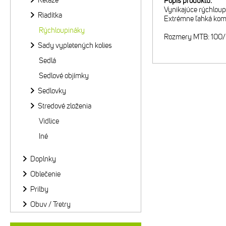
Reťaze
Popis produktu:
Vynikajúce rýchloup
Riadítka
Extrémne ľahká komb
Rýchloupináky
Rozmery MTB: 100/ 
Sady vypletených kolies
Sedlá
Sedlové objímky
Sedlovky
Stredové zloženia
Vidlice
Iné
Doplnky
Oblečenie
Prilby
Obuv / Tretry