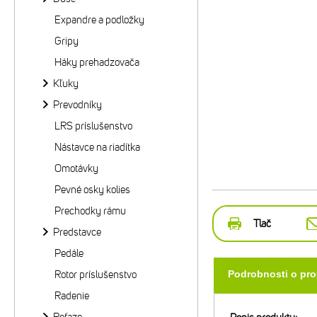
Expandre a podložky
Gripy
Háky prehadzovača
Kľuky
Prevodníky
LRS príslušenstvo
Nástavce na riadítka
Omotávky
Pevné osky kolies
Prechodky rámu
Tlač
Predstavce
Pedále
Rotor príslušenstvo
Podrobnosti o pr
Radenie