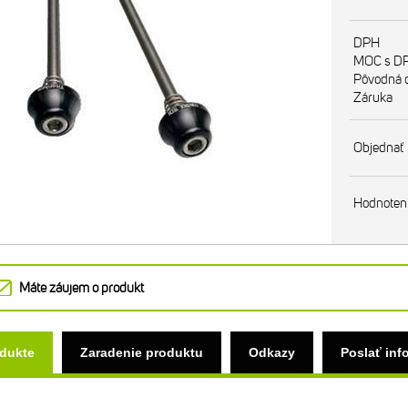
DPH
MOC s D
Pôvodná 
Záruka
Objednať
Hodnoten
Máte záujem o produkt
odukte
Zaradenie produktu
Odkazy
Poslať inf