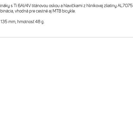
ináky s Ti 6AI/4V titánovou oskou a hlavičkami z hliníkovej zliatiny AL70
inácia, vhodná pre cestné aj MTB bicykle.
135 mm, hmotnosť 48 g.