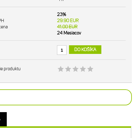
23%
PH
29.90
EUR
cena
41.00
EUR
24 Mesiacov
DO KOŠÍKA
ie produktu
o