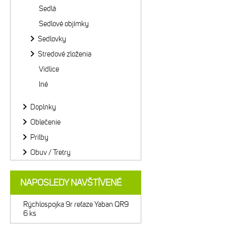
Sedlá
Sedlové objímky
Sedlovky
Stredové zloženia
Vidlice
Iné
Doplnky
Oblečenie
Prilby
Obuv / Tretry
NAPOSLEDY NAVŠTÍVENÉ
Rýchlospojka 9r reťaze Yaban QR9
6 ks