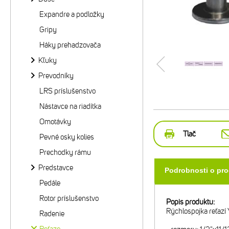
Expandre a podložky
Gripy
Háky prehadzovača
Kľuky
Prevodníky
LRS príslušenstvo
Nástavce na riadítka
Omotávky
Tlač
Pevné osky kolies
Prechodky rámu
Predstavce
Podrobnosti o pr
Pedále
Rotor príslušenstvo
Popis produktu:
Rýchlospojka reťazí
Radenie