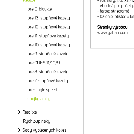
Reťaze
- rozmery: 1/2"x11/
- vhodná pre počet p
pre E-bicykle
- farba: strieborná
- balenie: blister 6 k
pre 13-stupňové kazety
pre 12-stupňové kazety
Stránky výrobcu:
www.yaban.com
pre 11-stupňové kazety
pre 10-stupňové kazety
pre 9-stupňové kazety
pre CUES 11/10/9
pre 8-stupňové kazety
pre 7-stupňové kazety
pre single speed
spojky a nity
Riadítka
Rýchloupináky
Sady vypletených kolies