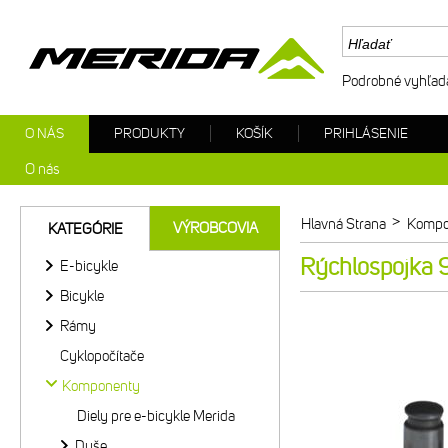
Podrobné vyhľad
O NÁS
PRODUKTY
KOŠÍK
PRIHLÁSENIE
O nás
>
Hlavná Strana
Kompo
VÝROBCOVIA
KATEGÓRIE
Rýchlospojka 9
E-bicykle
Bicykle
Rámy
Cyklopočítače
Komponenty
Diely pre e-bicykle Merida
Duše