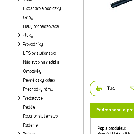
Expandre a podložky
Gripy
Háky prehadzovača
Kľuky
Prevodníky
LRS príslušenstvo
Nástavce na riadítka
Omotávky
Pevné osky kolies
Tlač
Prechodky rámu
Predstavce
Pedále
Podrobnosti o pr
Rotor príslušenstvo
Radenie
Popis produktu:
Rovné MTB riadítka.