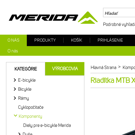
Podrobné vyhľad
O NÁS
PRODUKTY
KOŠÍK
PRIHLÁSENIE
O nás
>
Hlavná Strana
Kompo
VÝROBCOVIA
KATEGÓRIE
Riadítka MTB 
E-bicykle
Bicykle
Rámy
Cyklopočítače
Komponenty
Diely pre e-bicykle Merida
Duše