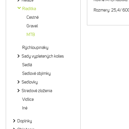
Reťaze
Riadítka
Rozmery: 25,4/ 6
Cestné
Gravel
MTB
Rýchloupináky
Sady vypletených kolies
Sedlá
Sedlové objímky
Sedlovky
Stredové zloženia
Vidlice
Iné
Doplnky