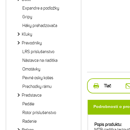
Expandre a podložky
Gripy
Háky prehadzovača
Kľuky
Prevodníky
LRS príslušenstvo
Nástavce na riadítka
Omotávky
Pevné osky kolies
Tlač
Prechodky rámu
Predstavce
Pedále
Podrobnosti o pr
Rotor príslušenstvo
Radenie
Popis produktu:
MTB riadítka lastovi