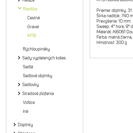
Reťaze
Riadítka
Priemer objímky: 3
Šírka riadítok: 740
Cestné
Prevýšenie: 10 mm
Sweep: 4° hore, 9° 
Gravel
Materiál: Al6061 Do
MTB
Farba: matná čierna, 
Hmotnosť: 300 g
Rýchloupináky
Sady vypletených kolies
Sedlá
Sedlové objímky
Sedlovky
Stredové zloženia
Vidlice
Iné
Doplnky