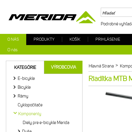
Podrobné vyhľad
O NÁS
PRODUKTY
KOŠÍK
PRIHLÁSENIE
O nás
>
Hlavná Strana
Kompo
VÝROBCOVIA
KATEGÓRIE
Riadítka MTB 
E-bicykle
Bicykle
Rámy
Cyklopočítače
Komponenty
Diely pre e-bicykle Merida
Duše