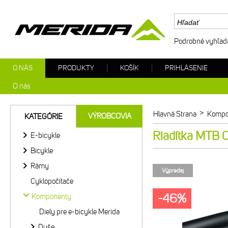
Podrobné vyhľad
O NÁS
PRODUKTY
KOŠÍK
PRIHLÁSENIE
O nás
>
Hlavná Strana
Kompo
VÝROBCOVIA
KATEGÓRIE
Riadítka MTB
E-bicykle
Bicykle
Rámy
Výpredaj
Cyklopočítače
-46%
Komponenty
Diely pre e-bicykle Merida
Duše