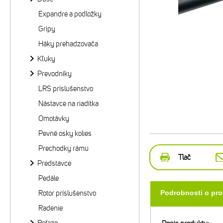
Expandre a podložky
Gripy
Háky prehadzovača
Kľuky
Prevodníky
LRS príslušenstvo
Nástavce na riadítka
Omotávky
Pevné osky kolies
Prechodky rámu
Tlač
Predstavce
Pedále
Rotor príslušenstvo
Podrobnosti o pr
Radenie