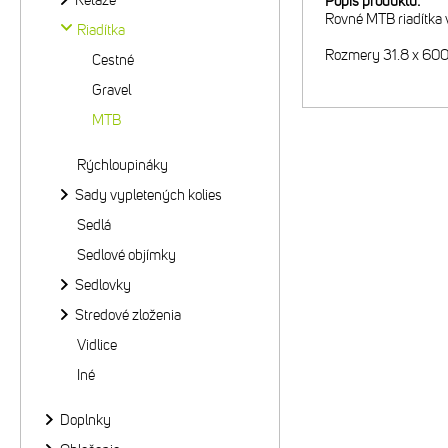
Reťaze
Popis produktu:
Rovné MTB riadítka v
Riadítka
Rozmery 31.8 x 600
Cestné
Gravel
MTB
Rýchloupináky
Sady vypletených kolies
Sedlá
Sedlové objímky
Sedlovky
Stredové zloženia
Vidlice
Iné
Doplnky