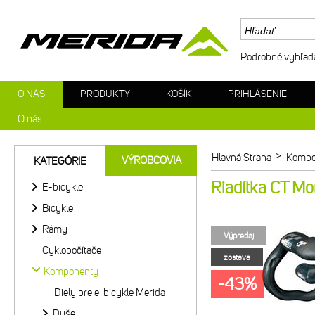
Podrobné vyhľad
O NÁS
PRODUKTY
KOŠÍK
PRIHLÁSENIE
O nás
>
Hlavná Strana
Kompo
VÝROBCOVIA
KATEGÓRIE
Riadítka CT M
E-bicykle
Bicykle
Rámy
Výpredaj
Cyklopočítače
zostava
Komponenty
-43%
Diely pre e-bicykle Merida
Duše