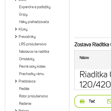
Expandre a podložky
Gripy
Háky prehadzovača
Kľuky
Prevodníky
Zostava
Riadítka
LRS príslušenstvo
Nástavce na riadítka
Názov
Omotávky
Pevné osky kolies
Riadítk
Prechodky rámu
Predstavce
120/42
Pedále
Rotor príslušenstvo
Tlač
Radenie