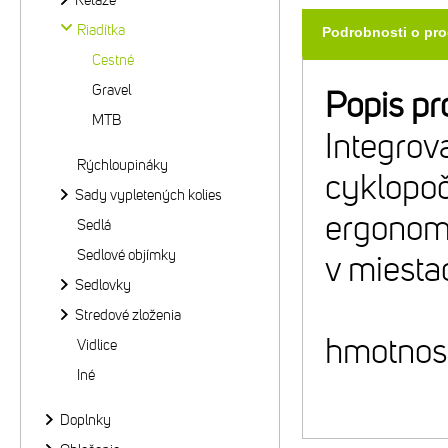
Reťaze
Riadítka
Podrobnosti o pr
Cestné
Gravel
Popis pr
MTB
Integrov
Rýchloupináky
cyklopoč
Sady vypletených kolies
ergonomi
Sedlá
Sedlové objímky
v miesta
Sedlovky
Stredové zloženia
hmotnosť
Vidlice
Iné
Doplnky