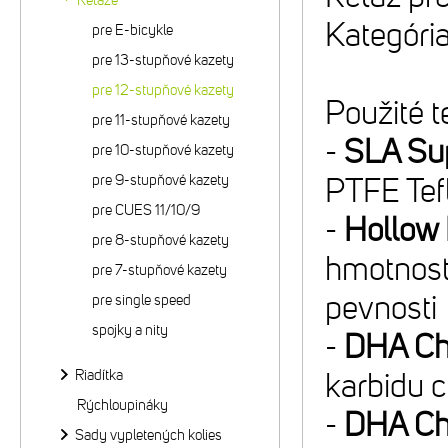
Reťaze
Kategóri
pre E-bicykle
pre 13-stupňové kazety
pre 12-stupňové kazety
Použité t
pre 11-stupňové kazety
-
SLA Sup
pre 10-stupňové kazety
pre 9-stupňové kazety
PTFE Tefl
pre CUES 11/10/9
-
Hollow 
pre 8-stupňové kazety
hmotnosť 
pre 7-stupňové kazety
pevnosti
pre single speed
spojky a nity
-
DHA Ch
Riadítka
karbidu 
Rýchloupináky
-
DHA Ch
Sady vypletených kolies