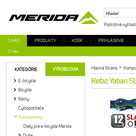
Podrobné vyhľad
O NÁS
PRODUKTY
KOŠÍK
PRIHLÁSENIE
O nás
>
Hlavná Strana
Kompo
VÝROBCOVIA
KATEGÓRIE
Reťaz Yaban S
E-bicykle
Bicykle
Rámy
Cyklopočítače
Komponenty
Diely pre e-bicykle Merida
Duše