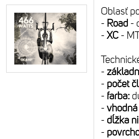
Oblasť po
-
Road
- 
-
XC
- MT
Technické
-
základn
-
počet č
-
farba:
d
-
vhodná 
-
dĺžka ni
-
povrcho