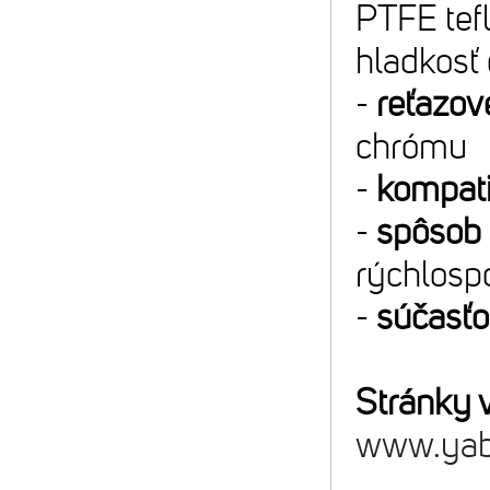
PTFE tef
hladkosť 
-
reťazové
chrómu
-
kompatib
-
spôsob 
rýchlosp
-
súčasťo
Stránky 
www.yab