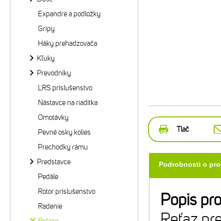
Expandre a podložky
Gripy
Háky prehadzovača
Kľuky
Prevodníky
LRS príslušenstvo
Nástavce na riadítka
Omotávky
Tlač
Pevné osky kolies
Prechodky rámu
Predstavce
Podrobnosti o pr
Pedále
Rotor príslušenstvo
Popis pr
Radenie
Reťaz pr