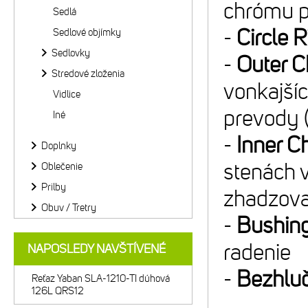
chrómu p
Sedlá
-
Circle R
Sedlové objímky
Sedlovky
-
Outer 
Stredové zloženia
vonkajšíc
Vidlice
prevody 
Iné
-
Inner C
Doplnky
stenách 
Oblečenie
Prilby
zhadzova
Obuv / Tretry
-
Bushin
radenie
NAPOSLEDY NAVŠTÍVENÉ
-
Bezhlu
Reťaz Yaban SLA-1210-TI dúhová
126L QRS12