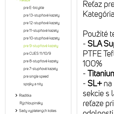
Reťaze
Reťaz pr
pre E-bicykle
Kategóri
pre 13-stupňové kazety
pre 12-stupňové kazety
pre 11-stupňové kazety
Použité t
pre 10-stupňové kazety
-
SLA Sup
pre 9-stupňové kazety
PTFE Tefl
pre CUES 11/10/9
pre 8-stupňové kazety
100%
pre 7-stupňové kazety
-
Titaniu
pre single speed
-
SL+
na 
spojky a nity
sekcie s
Riadítka
reťaze pr
Rýchloupináky
Sady vypletených kolies
odolnosti