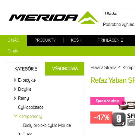
Podrobné vyhľad
O NÁS
PRODUKTY
KOŠÍK
PRIHLÁSENIE
O nás
>
Hlavná Strana
Kompo
VÝROBCOVIA
KATEGÓRIE
Reťaz Yaban S
E-bicykle
Bicykle
Rámy
Špeciálna akcia
Cyklopočítače
-47%
Komponenty
Diely pre e-bicykle Merida
Duše