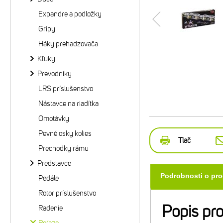
Expandre a podložky
Gripy
Háky prehadzovača
Kľuky
Prevodníky
LRS príslušenstvo
Nástavce na riadítka
Omotávky
Pevné osky kolies
Tlač
Prechodky rámu
Predstavce
Podrobnosti o pr
Pedále
Rotor príslušenstvo
Popis pr
Radenie