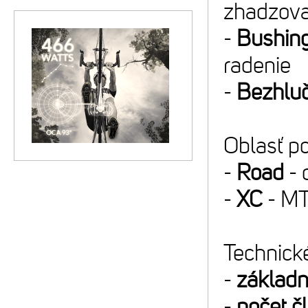
zhadzova
-
Bushin
radenie
-
Bezhlu
Oblasť po
-
Road
- 
-
XC
- MT
Technické
-
základn
-
počet č