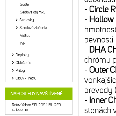
Sedlá
-
Circle R
Sedlové objímky
-
Hollow 
Sedlovky
hmotnosť 
Stredové zloženia
Vidlice
pevnosti
Iné
-
DHA Ch
Doplnky
chrómu p
Oblečenie
-
Outer 
Prilby
vonkajšíc
Obuv / Tretry
prevody 
NAPOSLEDY NAVŠTÍVENÉ
-
Inner C
Reťaz Yaban SFL209 116L QF9
stenách 
strieborná