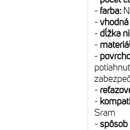
-
farba:
NP
-
vhodná 
-
dĺžka ni
-
materiá
-
povrcho
potiahnu
zabezpeč
-
reťazové
-
kompatib
Sram
-
spôsob 