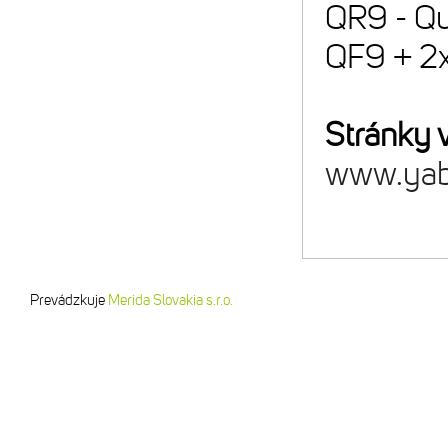
QR9 - Qu
QF9 + 2x
Stránky 
www.yab
Prevádzkuje
Merida Slovakia s.r.o.