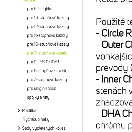
Reťaze
pre E-bicykle
pre 13-stupňové kazety
Použité t
pre 12-stupňové kazety
-
Circle R
pre 11-stupňové kazety
-
Outer 
pre 10-stupňové kazety
pre 9-stupňové kazety
vonkajšíc
pre CUES 11/10/9
prevody 
pre 8-stupňové kazety
-
Inner C
pre 7-stupňové kazety
stenách 
pre single speed
spojky a nity
zhadzova
Riadítka
-
DHA Ch
Rýchloupináky
chrómu p
Sady vypletených kolies