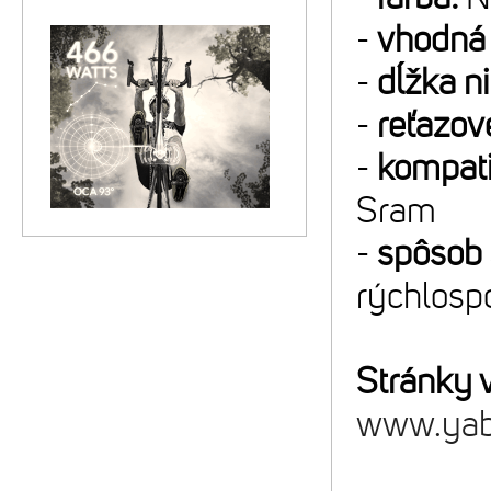
-
vhodná 
-
dĺžka ni
-
reťazové
-
kompatib
Sram
-
spôsob 
rýchlospo
Stránky 
www.yab