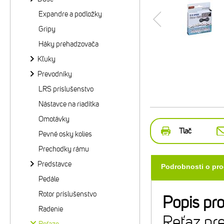
Expandre a podložky
Gripy
Háky prehadzovača
Kľuky
Prevodníky
LRS príslušenstvo
Nástavce na riadítka
Omotávky
Tlač
Pevné osky kolies
Prechodky rámu
Predstavce
Podrobnosti o pr
Pedále
Rotor príslušenstvo
Popis pr
Radenie
Reťaz pr