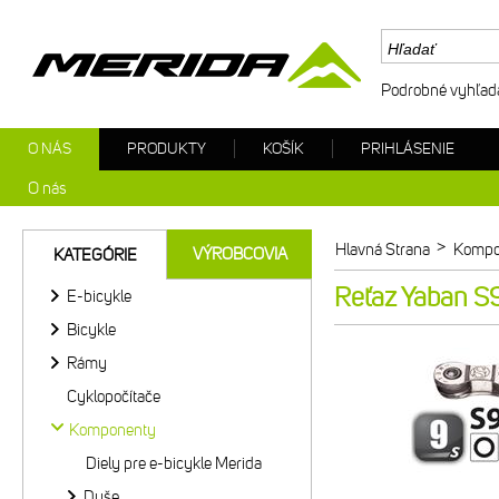
Podrobné vyhľad
O NÁS
PRODUKTY
KOŠÍK
PRIHLÁSENIE
O nás
>
Hlavná Strana
Kompo
VÝROBCOVIA
KATEGÓRIE
Reťaz Yaban S
E-bicykle
Bicykle
Rámy
Cyklopočítače
Komponenty
Diely pre e-bicykle Merida
Duše