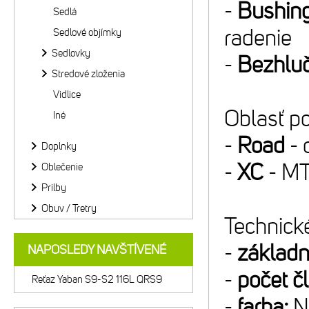
-
Bushin
Sedlá
radenie
Sedlové objímky
Sedlovky
-
Bezhlu
Stredové zloženia
Vidlice
Oblasť po
Iné
-
Road
- 
Doplnky
-
XC
- MT
Oblečenie
Prilby
Obuv / Tretry
Technické
-
základn
NAPOSLEDY NAVŠTÍVENÉ
-
počet č
Reťaz Yaban S9-S2 116L QRS9
-
farba:
NP