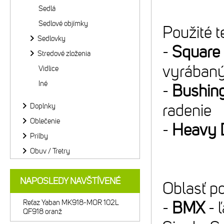
Sedlá
Sedlové objímky
Použité t
Sedlovky
-
Square 
Stredové zloženia
vyrábaný
Vidlice
Iné
-
Bushin
radenie
Doplnky
Oblečenie
-
Heavy 
Prilby
Obuv / Tretry
NAPOSLEDY NAVŠTÍVENÉ
Oblasť po
Reťaz Yaban MK918-MOR 102L
-
BMX
- 
QF918 oranž