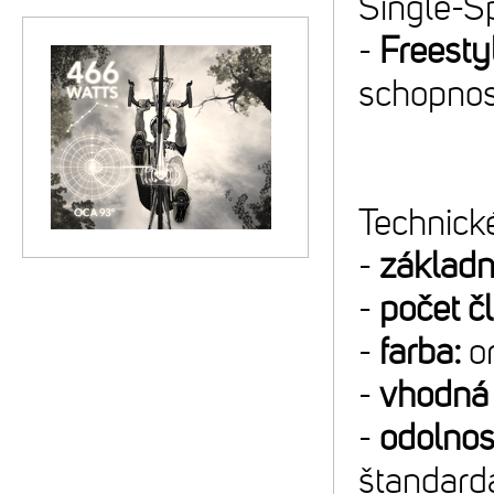
Single-S
-
Freesty
schopnos
Technické
-
základn
-
počet č
-
farba:
or
-
vhodná 
-
odolnos
štandard