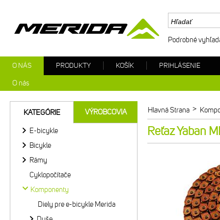
Podrobné vyhľad
O NÁS
PRODUKTY
KOŠÍK
PRIHLÁSENIE
O nás
>
Hlavná Strana
Kompo
VÝROBCOVIA
KATEGÓRIE
Reťaz Yaban 
E-bicykle
Bicykle
Rámy
Cyklopočítače
Komponenty
Diely pre e-bicykle Merida
Duše