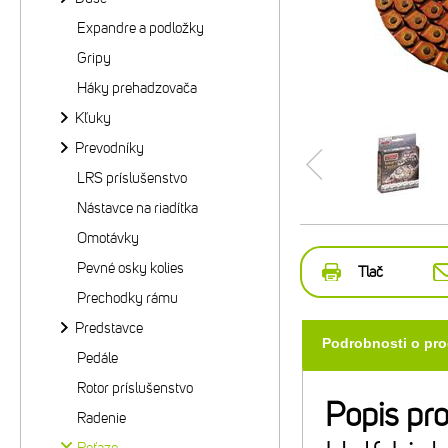
Expandre a podložky
Gripy
Háky prehadzovača
Kľuky
Prevodníky
LRS príslušenstvo
Nástavce na riadítka
Omotávky
Pevné osky kolies
Tlač
Prechodky rámu
Predstavce
Podrobnosti o pr
Pedále
Rotor príslušenstvo
Popis pr
Radenie