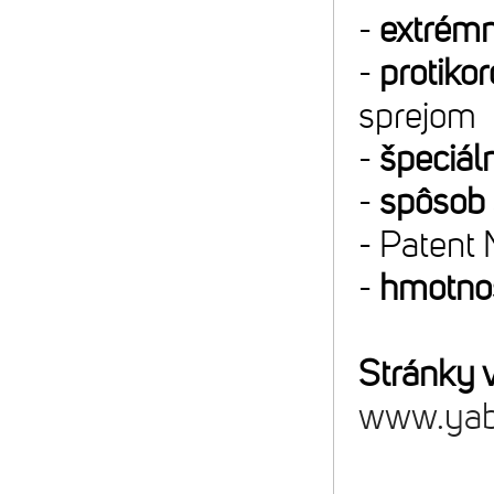
-
extrémn
-
protiko
sprejom
-
špeciáln
-
spôsob 
- Patent
-
hmotnos
Stránky 
www.yab