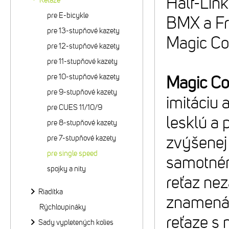
Half-Link
Reťaze
pre E-bicykle
BMX a Fr
pre 13-stupňové kazety
Magic Co
pre 12-stupňové kazety
pre 11-stupňové kazety
pre 10-stupňové kazety
Magic Co
pre 9-stupňové kazety
imitáciu
pre CUES 11/10/9
lesklú a 
pre 8-stupňové kazety
zvýšenej 
pre 7-stupňové kazety
pre single speed
samotném
spojky a nity
reťaz ne
Riadítka
znamená 
Rýchloupináky
reťaze s
Sady vypletených kolies