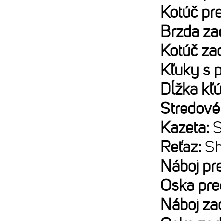
Kotúč pr
Brzda za
Kotúč za
Kľuky s 
Dĺžka kľ
Stredové
Kazeta:
S
Reťaz:
S
Náboj pr
Oska pre
Náboj za