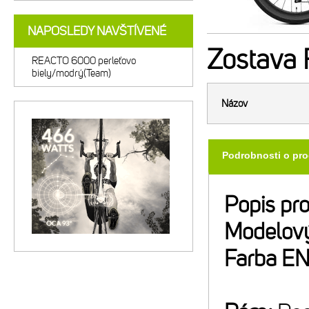
NAPOSLEDY NAVŠTÍVENÉ
Zostava
REACTO 6000 perleťovo
biely/modrý(Team)
Názov
Podrobnosti o pr
Popis pr
Modelový
Farba E