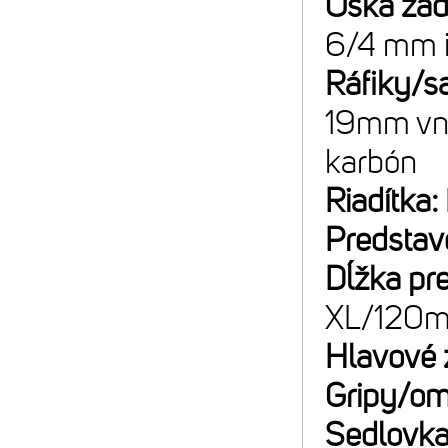
Oska za
6/4 mm 
Ráfiky/sa
19mm vnú
karbón
Riadítka:
Predstav
Dĺžka pr
XL/120
Hlavové 
Gripy/om
Sedlovk