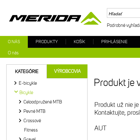
Podrobné vyhľad
O NÁS
PRODUKTY
KOŠÍK
PRIHLÁSENIE
O nás
VÝROBCOVIA
KATEGÓRIE
Produkt je 
E-bicykle
Bicykle
Celoodpružené MTB
Produkt už nie je
Pevné MTB
Kontaktujte, pro
Crossové
AUT
Fitness
Gravel