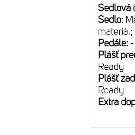
Sedlová 
Sedlo:
Me
materiál;
Pedále:
-
Plášť pr
Ready
Plášť za
Ready
Extra do