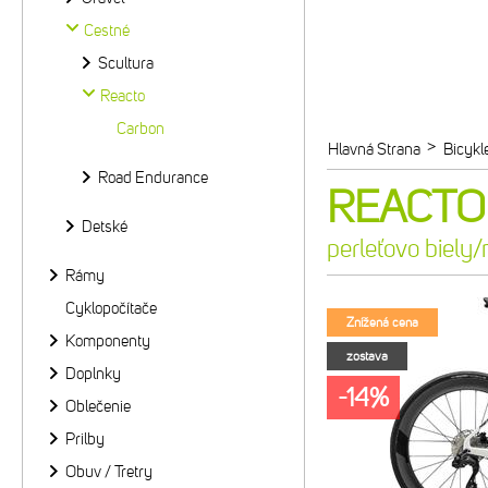
Cestné
Scultura
Reacto
Carbon
>
Hlavná Strana
Bicykl
Road Endurance
REACTO 
Detské
perleťovo biely
Rámy
Cyklopočítače
Znížená cena
Komponenty
zostava
Doplnky
-14%
Oblečenie
Prilby
Obuv / Tretry