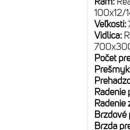
Rám:
Rea
100x12/
Veľkosti:
Vidlica:
R
700x30
Počet pr
Prešmyk
Prehadz
Radenie
Radenie 
Brzdové 
Brzda pr