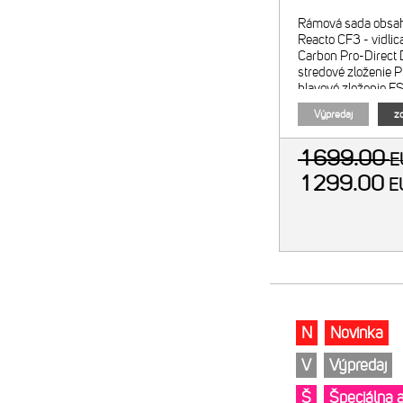
Rámová sada obsah
Reacto CF3 - vidlic
Carbon Pro-Direct
stredové zloženie 
hlavové zloženie 
Neck Pro - sedlovk
Výpredaj
zo
Race Flex Di2 ready
1 699.00
E
1 299.00
E
N
Novinka
V
Výpredaj
Š
Špeciálna 