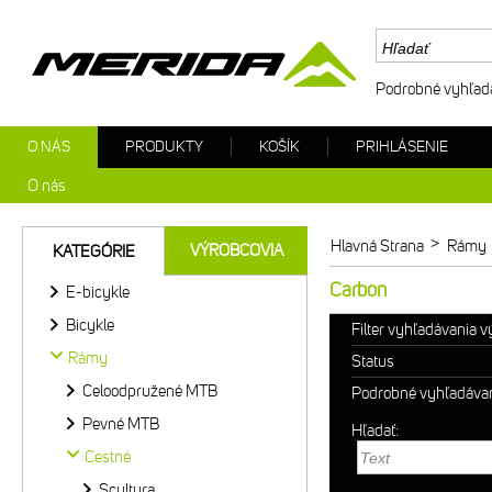
Podrobné vyhľad
O NÁS
PRODUKTY
KOŠÍK
PRIHLÁSENIE
O nás
>
Hlavná Strana
Rámy
VÝROBCOVIA
KATEGÓRIE
Carbon
E-bicykle
Bicykle
Filter vyhľadávania 
Rámy
Status
Celoodpružené MTB
Podrobné vyhľadáva
Pevné MTB
Hľadať:
Cestné
Scultura