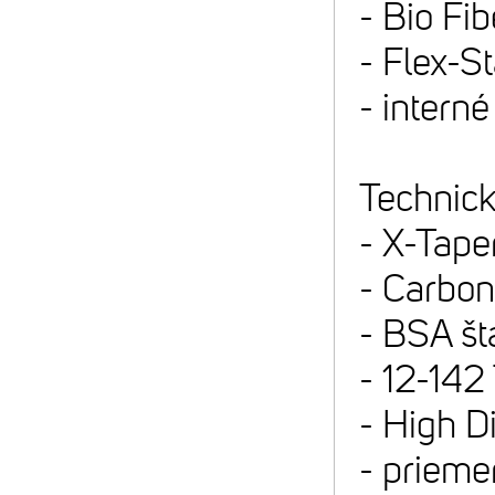
- Bio F
- Flex-S
- interné
Technick
- X-Taper
- Carbon
- BSA št
- 12-142
- High D
- prieme