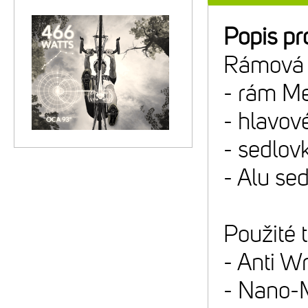
Popis pr
Rámová 
- rám M
- hlavov
- sedlo
- Alu se
Použité 
- Anti W
- Nano-M