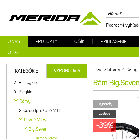
Podrobné vyhľad
O NÁS
PRODUKTY
KOŠÍK
PRIHLÁSENIE
O nás
>
Hlavná Strana
Rámy
VÝROBCOVIA
KATEGÓRIE
Rám Big.Seven
E-bicykle
Bicykle
Rámy
Výpredaj
Celoodpružené MTB
zostava
Pevné MTB
-39%
Big.Seven
Carbon Race