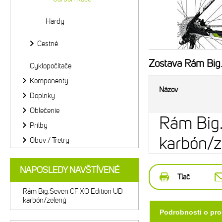
Hardy
Cestné
Zostava
Rám Big.
Cyklopočítače
Komponenty
Názov
Doplnky
Oblečenie
Rám Big.
Prilby
karbón/z
Obuv / Tretry
NAPOSLEDY NAVŠTÍVENÉ
Tlač
Rám Big.Seven CF XO Edition UD
karbón/zelený
Podrobnosti o pr