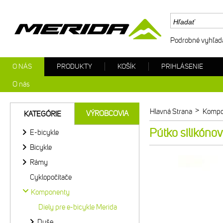
Podrobné vyhľad
O NÁS
PRODUKTY
KOŠÍK
PRIHLÁSENIE
O nás
>
Hlavná Strana
Kompo
VÝROBCOVIA
KATEGÓRIE
Pútko silikóno
E-bicykle
Bicykle
Rámy
Cyklopočítače
Komponenty
Diely pre e-bicykle Merida
Duše