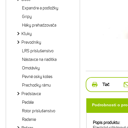
Expandre a podložky
Gripy
Háky prehadzovača
Kľuky
Prevodníky
LRS príslušenstvo
Nástavce na riadítka
Omotávky
Pevné osky kolies
Tlač
Prechodky rámu
Predstavce
Pedále
Podrobnosti o pr
Rotor príslušenstvo
Radenie
Popis produktu:
Elastické silikónov