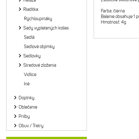
Reťaze
Riadítka
Farba: čierna
Balenie obsahuje 1 p
Rýchloupináky
Hmotnosť: 4g
Sady vypletených kolies
Sedlá
Sedlové objímky
Sedlovky
Stredové zloženia
Vidlice
Iné
Doplnky
Oblečenie
Prilby
Obuv / Tretry