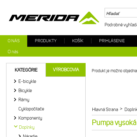
Podrobné vyhľad
O NÁS
PRODUKTY
KOŠÍK
PRIHLÁSENIE
O nás
VÝROBCOVIA
KATEGÓRIE
Produkt je možno objednat
E-bicykle
Bicykle
Rámy
Cyklopočítače
>
Hlavná Strana
Dopln
Komponenty
Pumpa vysoká
Doplnky
Náradie