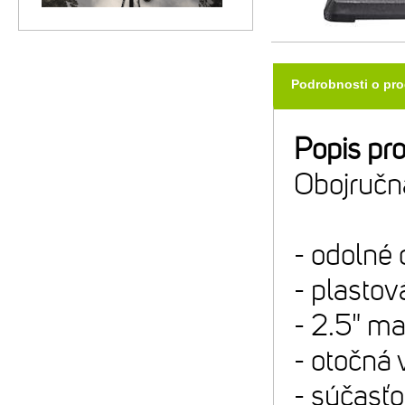
Podrobnosti o pr
Popis pr
Obojručn
- odolné 
- plasto
- 2.5" m
- otočná 
- súčasťo