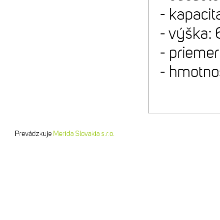
- kapacita
- výška:
- prieme
- hmotnos
Prevádzkuje
Merida Slovakia s.r.o.