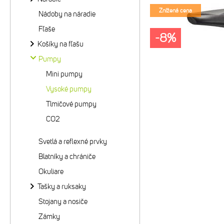
Znížená cena
Nádoby na náradie
Fľaše
-8%
Košíky na fľašu
Pumpy
Mini pumpy
Vysoké pumpy
Tlmičové pumpy
CO2
Svetlá a reflexné prvky
Blatníky a chrániče
Okuliare
Tašky a ruksaky
Stojany a nosiče
Zámky