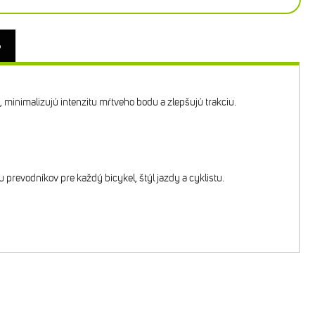
o
 minimalizujú intenzitu mŕtveho bodu a zlepšujú trakciu.
revodníkov pre každý bicykel, štýl jazdy a cyklistu.