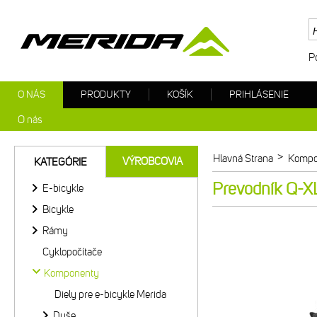
P
O NÁS
PRODUKTY
KOŠÍK
PRIHLÁSENIE
O nás
>
Hlavná Strana
Kompo
VÝROBCOVIA
KATEGÓRIE
Prevodník Q-X
E-bicykle
Bicykle
Rámy
Cyklopočítače
Komponenty
Diely pre e-bicykle Merida
Duše