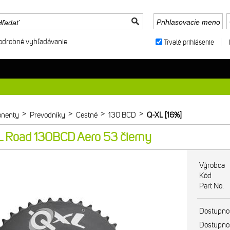
odrobné vyhľadávanie
Trvalé prihlásenie
>
>
>
>
nenty
Prevodníky
Cestné
130 BCD
Q-XL [16%]
L Road 130BCD Aero 53 čierny
Výrobca
Kód
Part No.
Dostupno
Dostupno