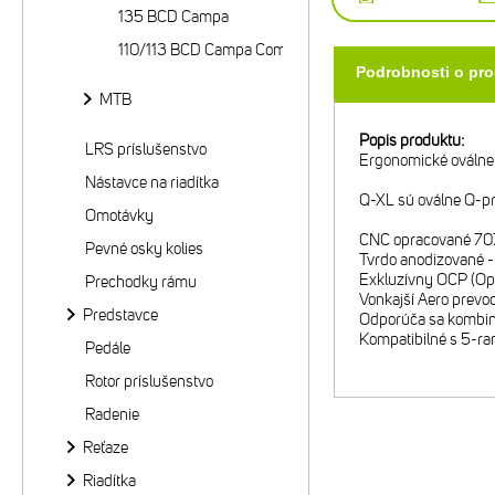
135 BCD Campa
110/113 BCD Campa Compact
Podrobnosti o pr
MTB
Popis produktu:
LRS príslušenstvo
Ergonomické oválne p
Nástavce na riadítka
Q-XL sú oválne Q-pr
Omotávky
CNC opracované 70
Pevné osky kolies
Tvrdo anodizované - 
Exkluzívny OCP (Opti
Prechodky rámu
Vonkajší Aero prev
Predstavce
Odporúča sa kombin
Kompatibilné s 5-r
Pedále
Rotor príslušenstvo
Radenie
Reťaze
Riadítka