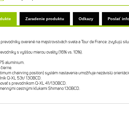
odukte
Zaradenie produktu
Odkazy
Poslať inf
revodníky overené na majstrovstvách sveta a Tour de France: zvyšujú silu,
evodníky s vyššou mierou ovality (16% vs. 10%).
75 alumínium.
čierne.
mum chainring position) systém nastavenia umožňuje nezávislú orientáciu p
odník Q-XL 53t/ 130BCD.
ovať s prevodníkom Q-XL 41/130BCD.
amennými cestnými kľukami Shimano 130BCD.