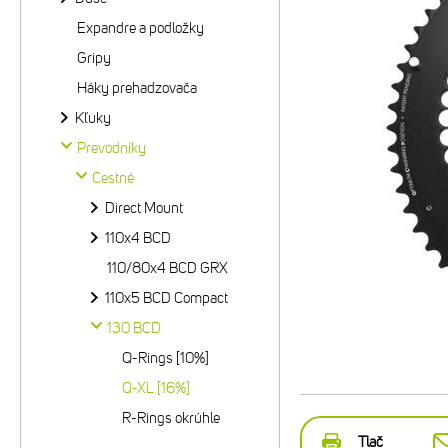
Expandre a podložky
Gripy
Háky prehadzovača
Kľuky
Prevodníky
Cestné
Direct Mount
110x4 BCD
110/80x4 BCD GRX
110x5 BCD Compact
130 BCD
Q-Rings [10%]
Q-XL [16%]
R-Rings okrúhle
Tlač