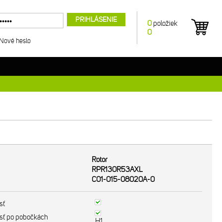
PRIHLÁSENIE
0
položiek
0
Nové heslo
Rotor
RPR130R53AXL
C01-015-08020A-0
sť
sť po pobočkách
H1